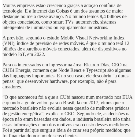
Muitas empresas estão crescendo graças a adoção contínua de
tecnologia. E a Internet das Coisas é um dos assuntos de maior
destaque no meio desse avanço. No mundo temos 8,4 bilhões de
objetos conectados, como smart TVs, automóveis, sistemas
inteligentes de iluminação ou equipamentos industriais.
A previsão, segundo o estudo Mobile Visual Networking Index
(VNI), índice de previsão de redes móveis, é que o mundo terá 12
bilhões de aparelhos móveis conectados, além de dispositivos no
modelo IoT, em 2022.
Para os interessados em ingressar na área, Ricardo Dias, CEO na
CUBi Energia, comenta que Node React e Typescript são algumas
das linguagens importantes. E no seu caso, ele descobriu “a duras
penas” que desenvolver hardware, por exemplo, não é para
amadores.
“O que aconteceu foi a que a CUbi nasceu num mestrado nos EUA
e quando a gente voltou para o Brasil, lá em 2017, vimos que o
mercado brasileiro não evoluía nessa questão de melhores práticas
de gestão energética”, explica o CEO. Segundo ele, as decisões na
época não eram baseadas em dados, a indústria brasileira não tinha
essas informações e um dos motivos era o custo desses medidores.
Foi a partir daí que surgiu a ideia de criar seu próprio medidor, que
foi financiando por um de seus clientes.