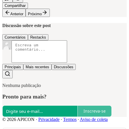
Compartilhar
Anterior
Próximo
Discussão sobre este post
Comentários
Restacks
Principais
Mais recentes
Discussões
Nenhuma publicação
Pronto para mais?
Inscreva-se
© 2026 APICON
·
Privacidade
∙
Termos
∙
Aviso de coleta