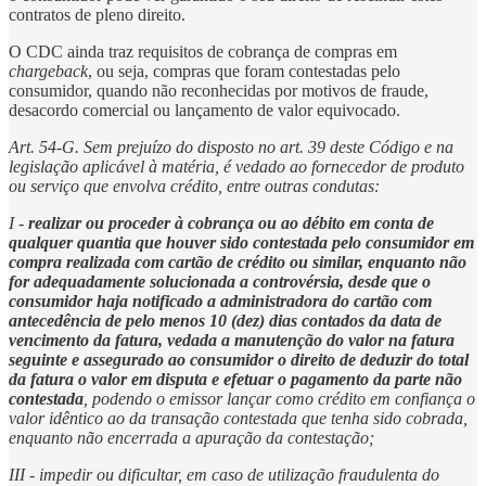
contratos de pleno direito.
O CDC ainda traz requisitos de cobrança de compras em
chargeback
, ou seja, compras que foram contestadas pelo
consumidor, quando não reconhecidas por motivos de fraude,
desacordo comercial ou lançamento de valor equivocado.
Art. 54-G. Sem prejuízo do disposto no art. 39 deste Código e na
legislação aplicável à matéria, é vedado ao fornecedor de produto
ou serviço que envolva crédito, entre outras condutas:
I -
realizar ou proceder à cobrança ou ao débito em conta de
qualquer quantia que houver sido contestada pelo consumidor em
compra realizada com cartão de crédito ou similar, enquanto não
for adequadamente solucionada a controvérsia, desde que o
consumidor haja notificado a administradora do cartão com
antecedência de pelo menos 10 (dez) dias contados da data de
vencimento da fatura, vedada a manutenção do valor na fatura
seguinte e assegurado ao consumidor o direito de deduzir do total
da fatura o valor em disputa e efetuar o pagamento da parte não
contestada
, podendo o emissor lançar como crédito em confiança o
valor idêntico ao da transação contestada que tenha sido cobrada,
enquanto não encerrada a apuração da contestação;
III - impedir ou dificultar, em caso de utilização fraudulenta do