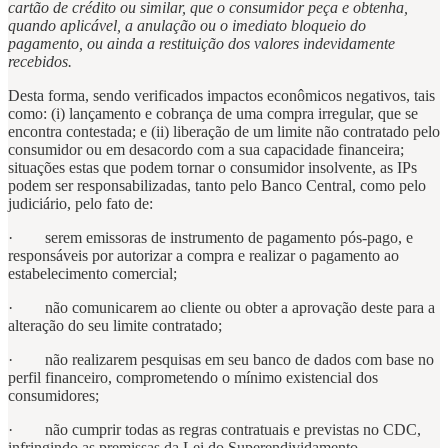
cartão de crédito ou similar, que o consumidor peça e obtenha,
quando aplicável, a anulação ou o imediato bloqueio do
pagamento, ou ainda a restituição dos valores indevidamente
recebidos.
Desta forma, sendo verificados impactos econômicos negativos, tais
como: (i) lançamento e cobrança de uma compra irregular, que se
encontra contestada; e (ii) liberação de um limite não contratado pelo
consumidor ou em desacordo com a sua capacidade financeira;
situações estas que podem tornar o consumidor insolvente, as IPs
podem ser responsabilizadas, tanto pelo Banco Central, como pelo
judiciário, pelo fato de:
· serem emissoras de instrumento de pagamento pós-pago, e
responsáveis por autorizar a compra e realizar o pagamento ao
estabelecimento comercial;
· não comunicarem ao cliente ou obter a aprovação deste para a
alteração do seu limite contratado;
· não realizarem pesquisas em seu banco de dados com base no
perfil financeiro, comprometendo o mínimo existencial dos
consumidores;
· não cumprir todas as regras contratuais e previstas no CDC,
infringindo as premissas da Lei do Superendividamento,