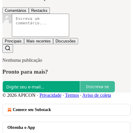
Comentários
Restacks
Principais
Mais recentes
Discussões
Nenhuma publicação
Pronto para mais?
Inscreva-se
© 2026 APICON
·
Privacidade
∙
Termos
∙
Aviso de coleta
Comece seu Substack
Obtenha o App