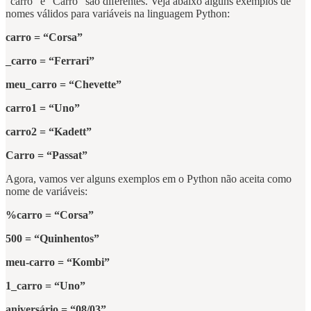
“carro” e “Carro” são diferentes. Veja abaixo alguns exemplos de
nomes válidos para variáveis na linguagem Python:
carro = “Corsa”
_carro = “Ferrari”
meu_carro = “Chevette”
carro1 = “Uno”
carro2 = “Kadett”
Carro = “Passat”
Agora, vamos ver alguns exemplos em o Python não aceita como
nome de variáveis:
%carro = “Corsa”
500 = “Quinhentos”
meu-carro = “Kombi”
1_carro = “Uno”
aniversário = “08/03”