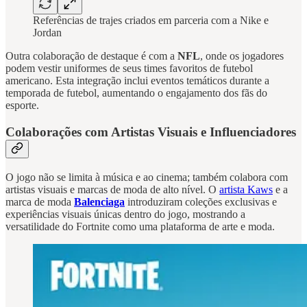
Referências de trajes criados em parceria com a Nike e
Jordan
Outra colaboração de destaque é com a
NFL
, onde os jogadores
podem vestir uniformes de seus times favoritos de futebol
americano. Esta integração inclui eventos temáticos durante a
temporada de futebol, aumentando o engajamento dos fãs do
esporte.
Colaborações com Artistas Visuais e Influenciadores
O jogo não se limita à música e ao cinema; também colabora com
artistas visuais e marcas de moda de alto nível. O
artista Kaws
e a
marca de moda
Balenciaga
introduziram coleções exclusivas e
experiências visuais únicas dentro do jogo, mostrando a
versatilidade do Fortnite como uma plataforma de arte e moda.