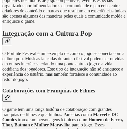
populares nos modos de jogo competitivos, eventos especiais
organizados por influenciadores da comunidade e parcerias entre
criadores de conteúdo e marcas que resultam em experiências únicas
são apenas algumas das maneiras pelas quais a comunidade molda e
enriquece o game.
Integração com a Cultura Pop
O Fortnite Festival é um exemplo de como o jogo se conecta com a
cultura pop. Músicas lançadas durante o festival podem ser ouvidas
em outras interfaces, criando uma ponte entre o jogo e a vida
cotidiana dos jogadores. Este tipo de integração não só enriquece a
experiência do usuário, mas também fortalece a comunidade ao
redor do jogo.
Colaborações com Franquias de Filmes
O game tem uma longa história de colaboração com grandes
franquias de filmes e quadrinhos. Parcerias com a
Marvel e DC
Comics
trouxeram personagens icônicos como
Homem de Ferro,
Thor, Batman e Mulher Maravilha
para o jogo. Esses