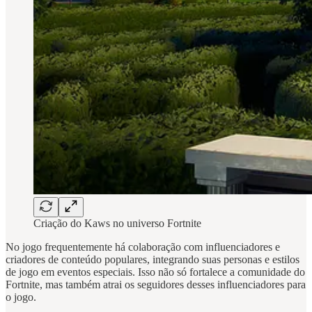
Criação do Kaws no universo Fortnite
No jogo frequentemente há colaboração com influenciadores e
criadores de conteúdo populares, integrando suas personas e estilos
de jogo em eventos especiais. Isso não só fortalece a comunidade do
Fortnite, mas também atrai os seguidores desses influenciadores para
o jogo.