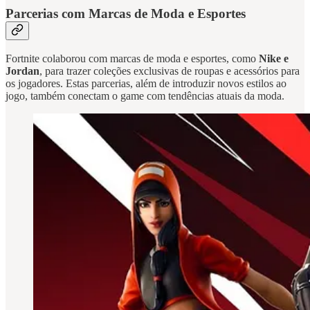
Parcerias com Marcas de Moda e Esportes
Fortnite colaborou com marcas de moda e esportes, como
Nike e
Jordan
, para trazer coleções exclusivas de roupas e acessórios para
os jogadores. Estas parcerias, além de introduzir novos estilos ao
jogo, também conectam o game com tendências atuais da moda.