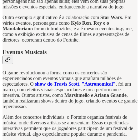
personagens não são apenas skins; eles vêm com suas próprias
missões e eventos especiais, enriquecendo a narrativa do jogo.
Outro exemplo significativo é a colaboração com
Star Wars
. Em
vários eventos, personagens como
Kylo Ren, Rey e o
Mandaloriano
foram introduzidos, e até mesmo eventos in-game,
como a exibição exclusiva de cenas de filmes e apresentações de
diretores, ocorreram dentro do Fortnite.
Eventos Musicais
O game revolucionou a forma como os concertos são
experienciados com eventos virtuais que atraíram milhões de
espectadores. O
show do Travis Scott, "Astronomical"
, foi um
marco, com efeitos visuais espetaculares e uma performance
imersiva. Outros artistas, como
Marshmello e Ariana Grande
,
também realizaram shows dentro do jogo, criando eventos de grande
repercussão.
Além dos concertos individuais, o Fortnite organiza festivais de
música, onde diversos artistas se apresentam. Essas experiências
interativas permitem que os jogadores participem de um festival de
música virtual, algo especialmente popular durante a pandemia.