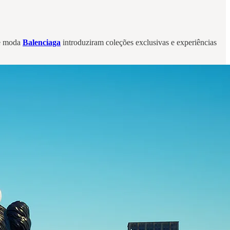
e moda
Balenciaga
introduziram coleções exclusivas e experiências