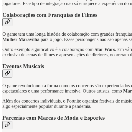
jogadores. Este tipo de integração não só enriquece a experiência do
Colaborações com Franquias de Filmes
O game tem uma longa história de colaboração com grandes franquias
Mulher Maravilha
para o jogo. Esses personagens não são apenas sk
Outro exemplo significativo é a colaboração com
Star Wars
. Em vár
exclusiva de cenas de filmes e apresentações de diretores, ocorreram d
Eventos Musicais
O game revolucionou a forma como os concertos são experienciados c
espetaculares e uma performance imersiva. Outros artistas, como
Mar
Além dos concertos individuais, o Fortnite organiza festivais de músic
algo especialmente popular durante a pandemia.
Parcerias com Marcas de Moda e Esportes