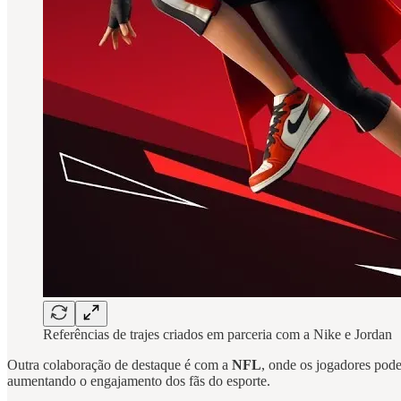
Referências de trajes criados em parceria com a Nike e Jordan
Outra colaboração de destaque é com a
NFL
, onde os jogadores pode
aumentando o engajamento dos fãs do esporte.