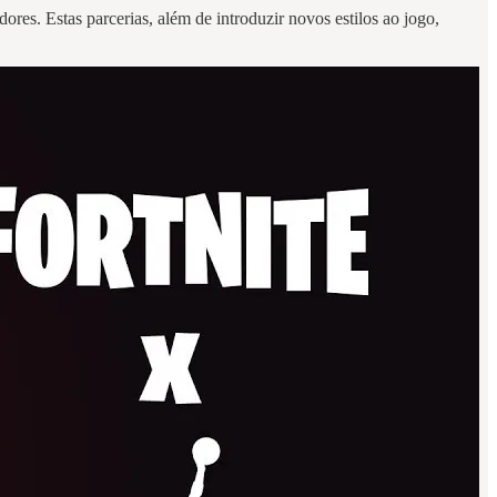
dores. Estas parcerias, além de introduzir novos estilos ao jogo,