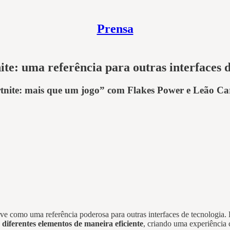
Prensa
te: uma referência para outras interfaces d
 Fortnite: mais que um jogo” com Flakes Power e Leã
rve como uma referência poderosa para outras interfaces de tecnologia. E
 diferentes elementos de maneira eficiente
, criando uma experiência 