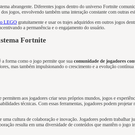
ema abrangente. Diferentes jogos dentro do universo Fortnite comunica
m dos jogos, envolvendo também uma interação constante com outras esfe
r o LEGO
gratuitamente e usar os trajes adquiridos em outros jogos den
ncentivando a permanência e o engajamento do usuário.
stema Fortnite
é a forma como o jogo permite que sua
comunidade de jogadores cont
dores, mas também impulsionando o crescimento e a evolução contínua 
e permitem aos jogadores criar seus próprios mundos, jogos e experiênc
habilidades técnicas. Com essas ferramentas, jogadores podem projetar
uma cultura de colaboração e inovação. Jogadores podem trabalhar junt
oração resulta em uma diversidade de conteúdos que mantêm o jogo in