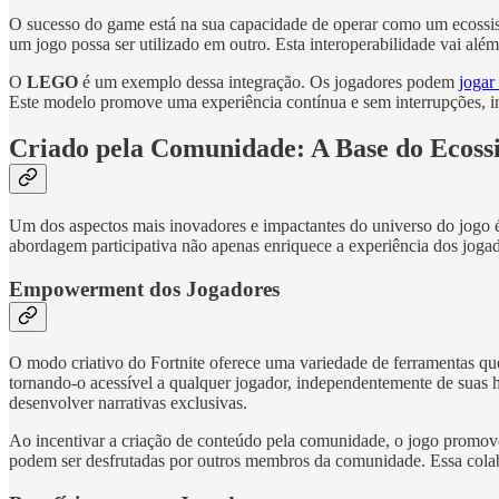
O sucesso do game está na sua capacidade de operar como um ecossist
um jogo possa ser utilizado em outro. Esta interoperabilidade vai alé
O
LEGO
é um exemplo dessa integração. Os jogadores podem
joga
Este modelo promove uma experiência contínua e sem interrupções, i
Criado pela Comunidade: A Base do Ecossi
Um dos aspectos mais inovadores e impactantes do universo do jogo 
abordagem participativa não apenas enriquece a experiência dos joga
Empowerment dos Jogadores
O modo criativo do Fortnite oferece uma variedade de ferramentas qu
tornando-o acessível a qualquer jogador, independentemente de suas 
desenvolver narrativas exclusivas.
Ao incentivar a criação de conteúdo pela comunidade, o jogo promove 
podem ser desfrutadas por outros membros da comunidade. Essa colab