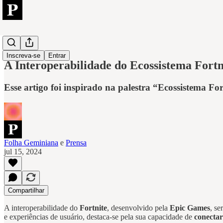
Tech
Inscreva-se
Entrar
A Interoperabilidade do Ecossistema Fortni
Esse artigo foi inspirado na palestra “Ecossistema
Folha Geminiana
e
Prensa
jul 15, 2024
Compartilhar
A interoperabilidade do
Fortnite
, desenvolvido pela
Epic Games
, se
e experiências de usuário, destaca-se pela sua capacidade de
conectar