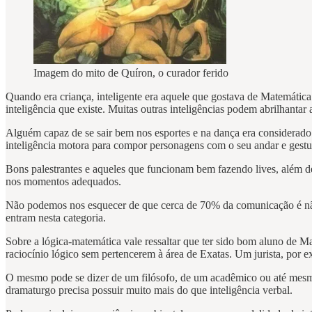
Imagem do mito de Quíron, o curador ferido
Quando era criança, inteligente era aquele que gostava de Matemátic
inteligência que existe. Muitas outras inteligências podem abrilhantar
Alguém capaz de se sair bem nos esportes e na dança era considerado
inteligência motora para compor personagens com o seu andar e gestua
Bons palestrantes e aqueles que funcionam bem fazendo lives, além de
nos momentos adequados.
Não podemos nos esquecer de que cerca de 70% da comunicação é não-v
entram nesta categoria.
Sobre a lógica-matemática vale ressaltar que ter sido bom aluno de Ma
raciocínio lógico sem pertencerem à área de Exatas. Um jurista, por 
O mesmo pode se dizer de um filósofo, de um acadêmico ou até mesm
dramaturgo precisa possuir muito mais do que inteligência verbal.