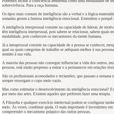
Podemos incluir a consciência ambiental como uma modalidade de intel
sobrevivência. Para a raça humana.
Os tipos mais comuns de inteligência são a verbal e a lógica-matemática
somadas geram a famosa inteligência emocional. Entendem o porquê de
A inteligência interpessoal consiste na capacidade de liderar, de moti
têm inteligência interpessoal, pois sabem se relacionar, sabem quais 
modalidade, pois conhecem os mecanismos da mente humana.
Já a intrapessoal consiste na capacidade de a pessoa se conhecer, mer
qual ou quais categorias de trabalho se adéquam melhor à sua persona
sentido à sua vida.
A maioria das pessoas não consegue influenciar a vida dos outros, m
pessoas, está muito propenso a entrar e a permanecer em relações tóx
São os profissionais acomodados e reclamões, que passam a semana espe
sempre enxergam o copo meio vazio.
Mas como estimular o desenvolvimento da inteligência emocional? Ex
por meio das artes. Existem aqueles que preferem fazer uma terapia.
A Filosofia e qualquer exercício intelectual podem se configurar ta
meio. Às vezes, combinar ajuda. O mais importante é investirmos e
compreender o mecanismo psíquico das outras pessoas.