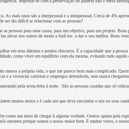
igência. Importar-se com a preservação do planeta não é mera ideologia
. As mais raras são a interpessoal e a intrapessoal. Cerca de 4% apresent
 ser tão difícil se relacionar com as pessoas?
var as pessoas para uma causa, para um objetivo, para um projeto. Bons p
teclas ativar nos outros de modo a fazê-los a dar o seu melhor. Bons ve
gulhar em seus dilemas e pontos obscuros. É a capacidade que a pessoa 
lidade, como viver em equilíbrio com ela mesma, evitando tudo aquilo 
uito menos a própria vida, o que me parece bem mais complicado. Quem 
icas e a vivenciar carreiras e empregos detestáveis, sem nunca chegare
rando pela sexta-feira à noite. São as pessoas casadas que só criticam
istem muitos meios e é cada um que deve encontrar o seu ou seus cam
mbém como um meio de chegar à alguma verdade. Outros optam pela espir
m nós mesmos porque somos o nosso maior bem. E muitas vezes, o noss