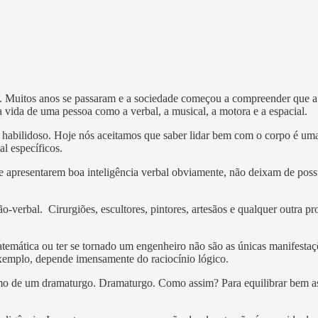
a. Muitos anos se passaram e a sociedade começou a compreender que a 
 a vida de uma pessoa como a verbal, a musical, a motora e a espacial.
 habilidoso. Hoje nós aceitamos que saber lidar bem com o corpo é um
l específicos.
 apresentarem boa inteligência verbal obviamente, não deixam de possui
erbal. Cirurgiões, escultores, pintores, artesãos e qualquer outra p
temática ou ter se tornado um engenheiro não são as únicas manifestaçõ
exemplo, depende imensamente do raciocínio lógico.
o de um dramaturgo. Dramaturgo. Como assim? Para equilibrar bem as 