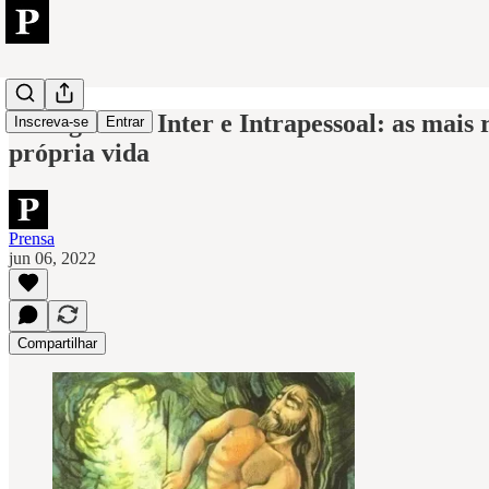
Inteligências Inter e Intrapessoal: as ma
Inscreva-se
Entrar
própria vida
Prensa
jun 06, 2022
Compartilhar