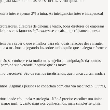
 para fazer bonito nas redes sociais. Virou questão de
a a inter e apenas 2% a intra. As inteligências inter e intrapessoal
rofessores, diretores de cinema e teatro, bons diretores de empresas
ndedores e os famosos
influencers
se encaixam perfeitamente nesta
tem para saber o que é melhor para ela, quais relações deve manter,
que a machuca e jogando luz sobre tudo aquilo que a alegra e fornece
não se conhece está muito mais sujeito à manipulação das outras
m perto da sua verdade, daquilo que as move.
 o parceiro/a. São os eternos insatisfeitos, que nunca curtem nada e
inhos. Algumas pessoas se conectam com elas via meditação. Outras,
itualidade e/ou pela Astrologia. Não é preciso escolher um único
o maior mal. Quanto mais nos conhecemos, mais simples se torna