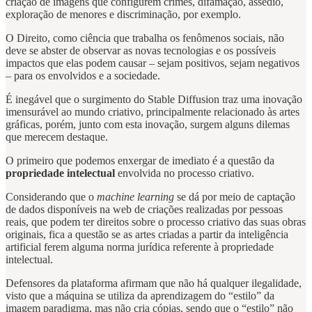
criação de imagens que configurem crimes, difamação, assédio,
exploração de menores e discriminação, por exemplo.
O Direito, como ciência que trabalha os fenômenos sociais, não
deve se abster de observar as novas tecnologias e os possíveis
impactos que elas podem causar – sejam positivos, sejam negativos
– para os envolvidos e a sociedade.
É inegável que o surgimento do Stable Diffusion traz uma inovação
imensurável ao mundo criativo, principalmente relacionado às artes
gráficas, porém, junto com esta inovação, surgem alguns dilemas
que merecem destaque.
O primeiro que podemos enxergar de imediato é a questão da
propriedade intelectual
envolvida no processo criativo.
Considerando que o
machine learning
se dá por meio de captação
de dados disponíveis na web de criações realizadas por pessoas
reais, que podem ter direitos sobre o processo criativo das suas obras
originais, fica a questão se as artes criadas a partir da inteligência
artificial ferem alguma norma jurídica referente à propriedade
intelectual.
Defensores da plataforma afirmam que não há qualquer ilegalidade,
visto que a máquina se utiliza da aprendizagem do “estilo” da
imagem paradigma, mas não cria cópias, sendo que o “estilo” não