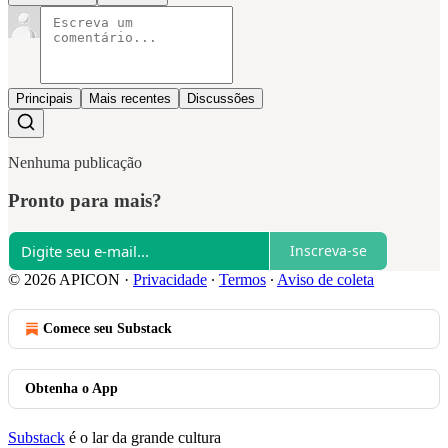
Principais
Mais recentes
Discussões
Nenhuma publicação
Pronto para mais?
Inscreva-se
© 2026 APICON
·
Privacidade
∙
Termos
∙
Aviso de coleta
Comece seu Substack
Obtenha o App
Substack
é o lar da grande cultura