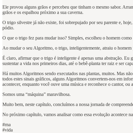
Ele provou alguns grãos e percebeu que tinham o mesmo sabor. Arranc
grãos e os espalhou próximo a sua caverna.
O trigo silvestre já não existe, foi sobrepujado por seu parente e, h
pódio.
O que o trigo fez para mudar isso? Simples, escolheu o homem como 
Ao mudar o seu Algoritmo, o trigo, inteligentemente, atraiu o home
É claro, afirmar que o trigo é inteligente é apenas uma abstração. Eu
sustentar a vida nos primeiros dias, até o bebê-planta ter raiz e ser 
Há muitos Algoritmos sendo executados nas plantas, muitos. Mas não s
todos estes sinais gráficos, alguns Algoritmos convertem-nos em inf
acontecer, enquanto você ouve uma música e reconhece o cantor, ou ai
Somos uma “máquina” maravilhosa.
Muito bem, neste capítulo, concluímos a nossa jornada de compreend
No próximo capítulo, vamos analisar como essa evolução acontece n
#rna
#vida