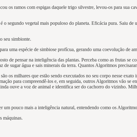
ou os ramos com espigas daquele trigo silvestre, levou-os para sua ca
oje, é o segundo vegetal mais populoso do planeta. Eficácia pura. Saiu 
o seu simbionte.
m para uma espécie de simbiose profícua, gerando uma coevolução de a
 gosto de pensar na inteligência das plantas. Perceba como as frutas s
capaz de sugar água e sais minerais da terra. Quantos Algoritmos precisa
ão os milhares que estão sendo executados no seu corpo nesse exato in
ormação para compreendê-los e, em seguida, outros Algoritmos vão se en
nda ouve a voz de animal e identifica ser do cachorro do vizinho. Mil
er um pouco mais a inteligência natural, entendendo como os Algoritmo
as máquinas.