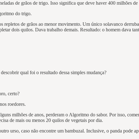
das de grãos de trigo. Isso significa que deve haver 400 milhões de p
goritmo do trigo.
amos repletos de grãos ao menor movimento. Um único solavanco derrubav
pletar dois quilos. Dava trabalho demais. Resultado: o homem dava tan
 descobrir qual foi o resultado dessa simples mudança?
oro, certo?
enos roedores.
alguns milhões de anos, perderam o Algoritmo do sabor. Por isso, com
cisa de mais ou menos 20 quilos de vegetais por dia.
utro urso, caso não encontre um bambuzal. Inclusive, o panda pode apr