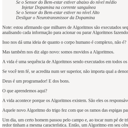
Se o Sensor do Bem-estar estiver abaixo do nível médio
Injetar Dopamina na corrente sanguínea
Se o Sensor do Bem-estar estiver no nível Alto
Desligar o Neurotransmissor da Dopamina
Note: estou afirmando que milhares de Algoritmos são executados seq
analisando cada informação para acionar ou parar Algoritmos fazendo
Isso nos dá uma ideia de quanto o corpo humano é complexo, não é?
Mas também nos diz algo novo: somos movidos a Algoritmos.
A vida é uma sequência de Algoritmos sendo executados em todos os 
Se você tem fé, se acredita num ser superior, não importa qual a deno
Deus é um programador! E dos bons.
O que aprendemos aqui?
A vida acontece porque os Algoritmos existem. São eles os responsávei
Aquele novo Algoritmo do trigo fez com que os ramos das espigas pa
Um dia, um certo homem passou pelo campo e, ao tocar num pé de trig
redor tinham a mesma característica. Então, um Algoritmo em seu cére