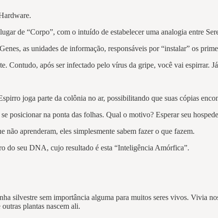
 Hardware.
lugar de “Corpo”, com o intuído de estabelecer uma analogia entre Se
es, as unidades de informação, responsáveis por “instalar” os primei
e. Contudo, após ser infectado pelo vírus da gripe, você vai espirrar. 
irro joga parte da colônia no ar, possibilitando que suas cópias enc
a se posicionar na ponta das folhas. Qual o motivo? Esperar seu hospede
que não aprenderam, eles simplesmente sabem fazer o que fazem.
ro do seu DNA, cujo resultado é esta “Inteligência Amórfica”.
ntinha silvestre sem importância alguma para muitos seres vivos. Vivi
outras plantas nascem ali.