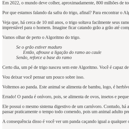
Em 2022, o mundo deve colher, aproximadamente, 800 milhões de tonela
Por que estamos falando da safra do trigo, afinal? Para encontrar o Al
Veja que, há cerca de 10 mil anos, o trigo soltava facilmente seus r
imprestável para o homem. Imagine ficar catando grão a grão até com
Vamos olhar de perto o Algoritmo do trigo.
Se o grão estiver maduro
Então, afrouxe a ligação do ramo ao caule
Senão, reforce a base do ramo
Certo dia, um pé de trigo nasceu sem este Algoritmo. Você é capaz de
Vou deixar você pensar um pouco sobre isso.
Voltemos ao panda. Este animal se alimenta de bambu, logo, é herbív
Errado! O panda é onívoro, pois, se alimenta de ovos, insetos e pequ
Ele possui o mesmo sistema digestivo de um carnívoro. Contudo, há 
passar praticamente o tempo todo comendo, pois um animal adulto pre
A consequência disso é você ver um panda caçando igual a qualquer o