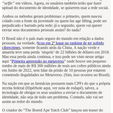
“selfie”
em vídeos. Agora, os usuários também terão que fazer
upload do documento de identidade, se quiserem usar a rede social.
Ambos os métodos geram problemas: o primeiro, quem nasceu
colado com a fonte da juventude ou quem faz age lifting, pode ser
prejudicado e barrado pela rede; já o segundo, quem vai querer
enviar seus documentos pessoais assim? do nada?
O Brasil não é o país mais seguro do mundo em relação a dados
pessoais, na verdade, f
icou em 2º lugar no ranking de ter sofrido
cibercrimes
, somente ficando atrás da China. A nação verde e
amarela teve uma perda
‘singela’
de 22 bilhões de dólares em 2018.
Mas essa perda ainda continua, e isso pode ser visto nesse artigo
aqui “
Primeira apreensão no metaverso
” onde houve um pequeno
rombo de mais de R$ 300 milhões de reais aos cofres públicos ainda
em Junho de 2022, sem falar da prisão de 10 pessoas por estarem
cometendo ilegalidades no Metaverso. (Sim, isso ocorreu no Brasil).
Na nação em que as farmácias possuem mais CPFs do que a própria
receita federal (Hipérbole aqui, ver nota de rodapé), talvez, a
tecnologia de obrigar os seus usuários a enviar o documento de
identidade, não seja de todo um problema. Contudo, não vai ser
assim ao redor do mundo.
O criador do “The Bored Ape Yatch Club” lançou um teaser do