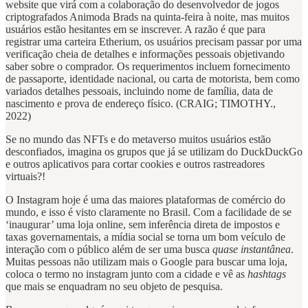
website que virá com a colaboração do desenvolvedor de jogos
criptografados Animoda Brads na quinta-feira à noite, mas muitos
usuários estão hesitantes em se inscrever. A razão é que para
registrar uma carteira Etherium, os usuários precisam passar por uma
verificação cheia de detalhes e informações pessoais objetivando
saber sobre o comprador. Os requerimentos incluem fornecimento
de passaporte, identidade nacional, ou carta de motorista, bem como
variados detalhes pessoais, incluindo nome de família, data de
nascimento e prova de endereço físico. (CRAIG; TIMOTHY.,
2022)
Se no mundo das NFTs e do metaverso muitos usuários estão
desconfiados, imagina os grupos que já se utilizam do DuckDuckGo
e outros aplicativos para cortar cookies e outros rastreadores
virtuais?!
O Instagram hoje é uma das maiores plataformas de comércio do
mundo, e isso é visto claramente no Brasil. Com a facilidade de se
‘inaugurar’ uma loja online, sem inferência direta de impostos e
taxas governamentais, a mídia social se torna um bom veículo de
interação com o público além de ser uma busca
quase instantânea
.
Muitas pessoas não utilizam mais o Google para buscar uma loja,
coloca o termo no instagram junto com a cidade e vê as
hashtags
que mais se enquadram no seu objeto de pesquisa.