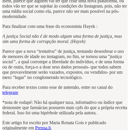
Bem, parece que alguém vai ter que criar uma nova plataforma, ou
todos vão ter que se sujeitar às condições do Instagram, pois, não ter
uma mídia social como ela, parece não ser mais possível na pós-
modernidade.
Para finalizar com uma frase do economista Hayek :
A justiça Social não é de modo algum uma forma de justiça, mas
sim uma forma de corrupção moral. (Hayek)
Parece que a nova “
tentativa
” de justiça, tentando desenfrear o uso
de menores de idade no instagram, no fim, se tornou uma “
justiça
social”
, a qual corrompe a liberdade do indivíduo, e de uma forma
ou de outra, força-o a doar seus dados pessoais- que todos sabem
que provavelmente serão vazados, expostos, ou vendidos- por um
mero “lugar” no conglomerado tecnológico.
Para receber textos como esse de antemão, entre no canal do
telegram
*nota de rodapé: Não há qualquer taxa, informativo ou índice que
demonstre que farmácias possuem mais cpfs do que a própria receita
federal. Isso foi uma hipérbole utilizada pela autora.
Este artigo foi escrito por Maria Renata Gois e publicado
originalmente em
Prensa.li
.