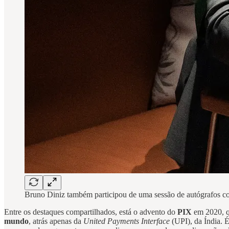
Bruno Diniz também participou de uma sessão de autógrafos co
Entre os destaques compartilhados, está o advento do
PIX
em 2020, q
mundo
, atrás apenas da
United Payments Interface
(UPI), da Índia. É