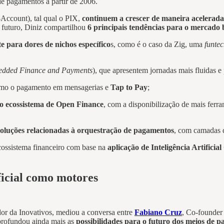
e pagamentos a partir de 2006.
Account), tal qual o PIX,
continuem a crescer de maneira acelerada
futuro, Diniz compartilhou
6 principais tendências para o mercado b
 para dores de nichos específico
s, como é o caso da Zig, uma
funte
dded Finance and Payments
), que apresentem jornadas mais fluidas e
omo o pagamento em mensagerias e
Tap to Pay
;
do ecossistema de Open Finance
, com a disponibilização de mais ferr
soluções relacionadas à orquestração de pagamentos
, com camadas d
cossistema financeiro com base na
aplicação de Inteligência Artifici
icial como motores
dor da Inovativos, mediou a conversa entre
Fabiano Cruz
, Co-founde
aprofundou ainda mais as
possibilidades para o futuro dos meios de 