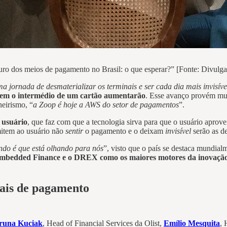
uro dos meios de pagamento no Brasil: o que esperar?” [Fonte: Divulg
jornada de desmaterializar os terminais e ser cada dia mais invisíve
sem o intermédio de um cartão aumentarão
. Esse avanço provém mui
eirismo, “
a Zoop é hoje a AWS do setor de pagamentos
”.
 usuário
, que faz com que a tecnologia sirva para que o usuário aprov
mitem ao usuário não
sentir
o pagamento e o deixam
invisível
serão as d
ndo é que está olhando para nós
”, visto que o país se destaca mundia
mbedded Finance e o DREX como os maiores motores da inovaçã
ais de pagamento
runa Kuciak
, Head of Financial Services da Olist,
Emílio Mesquita
, 