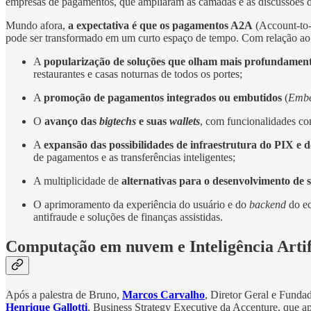
empresas de pagamentos, que ampliaram as camadas e as discussões d
Mundo afora,
a expectativa é que os pagamentos A2A
(Account-to-
pode ser transformado em um curto espaço de tempo. Com relação ao 
A
popularização de soluções que olham mais profundamente
restaurantes e casas noturnas de todos os portes;
A
promoção de pagamentos integrados ou embutidos
(
Embe
O
avanço das
bigtechs
e suas
wallets
, com funcionalidades c
A
expansão das possibilidades de infraestrutura do PIX e 
de pagamentos e as transferências inteligentes;
A multiplicidade de
alternativas para o desenvolvimento de 
O aprimoramento da experiência do usuário e do
backend
do e
antifraude e soluções de finanças assistidas.
Computação em nuvem e Inteligência Artif
Após a palestra de Bruno,
Marcos Carvalho
, Diretor Geral e Funda
Henrique Gallotti
, Business Strategy Executive da Accenture, que 