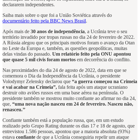
declararem independentes.
Saiba mais sobre o que foi a União Soviética através do
documentário feito pela BBC News Brasil
.
Após mais de
30 anos de independência
, a Ucrânia teve o seu
território invadido por tropas russas no dia 24 de fevereiro de 2022.
A Rússia alegou que os principais motivos foram o avanço da Otan
no Leste da Europa e, também, as questões geopolíticas, muitas
delas vindas do passado.
Um relatório feito pela ONU apontou
que quase 5 mil civis foram mortos
em decorrência do conflito.
Nas proximidades do dia 24 de agosto de 2022, data em que se
comemora o Dia da Independência da Ucrânia, o presidente
Volodymyr Zelensky declarou que
“a guerra começou na Crimeia
e vai acabar na Crimeia”,
fala feita após um ataque ucraniano
destruir oito aviões russos em uma base aérea na península. O
presidente também se mostrou muito confiante ao afirmar no dia 24,
que,
“uma nova nação nasceu em 24 de fevereiro. Nasceu não,
renasceu.’’
Confiante também está a população russa, que, em um estudo
realizado pelo Grupo Rating durante os dias 17 e 18 de agosto, que
entrevistou 1.586 pessoas, apontou que a maioria absoluta (93%)
estava
confiante
de que a Ucrânia conseguiria repelir um ataque