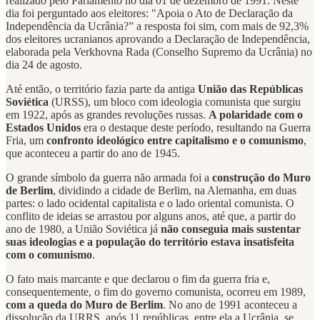
realizado pelo Parlamento no dia 01 de dezembro de 1991. Neste
dia foi perguntado aos eleitores: "Apoia o Ato de Declaração da
Independência da Ucrânia?” a resposta foi sim, com mais de 92,3%
dos eleitores ucranianos aprovando
a Declaração de Independência,
elaborada pela Verkhovna Rada (Conselho Supremo da Ucrânia) no
dia 24 de agosto.
Até então, o território fazia parte da antiga
União das Repúblicas
Soviética
(URSS), um bloco com ideologia comunista que surgiu
em 1922, após as grandes revoluções russas.
A polaridade com o
Estados Unidos
era o destaque deste período, resultando na Guerra
Fria, um
confronto ideológico entre capitalismo e o comunismo
,
que aconteceu a partir do ano de 1945.
O grande símbolo da guerra não armada foi a
construção do Muro
de Berlim
, dividindo a cidade de Berlim, na Alemanha, em duas
partes: o lado ocidental capitalista e o lado oriental comunista. O
conflito de ideias se arrastou por alguns anos, até que, a partir do
ano de 1980, a União Soviética já
não conseguia mais sustentar
suas ideologias e a população do território estava insatisfeita
com o comunismo
.
O fato mais marcante e que declarou o fim da guerra fria e,
consequentemente, o fim do governo comunista, ocorreu em 1989,
com a queda do Muro de Berlim
. No ano de 1991 aconteceu a
dissolução da URRS, após 11 repúblicas, entre ela a Ucrânia, se