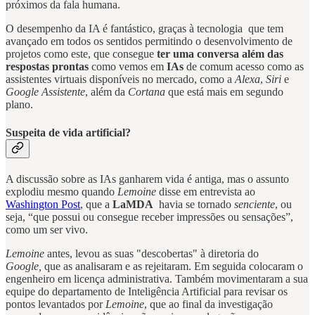
próximos da fala humana.
O desempenho da IA é fantástico, graças à tecnologia que tem
avançado em todos os sentidos permitindo o desenvolvimento de
projetos como este, que consegue
ter uma conversa além das
respostas prontas
como vemos em
IAs
de comum acesso como as
assistentes virtuais disponíveis no mercado, como a
Alexa
,
Siri
e
Google Assistente
, além da
Cortana
que está mais em segundo
plano.
Suspeita de vida artificial?
A discussão sobre as IAs ganharem vida é antiga, mas o assunto
explodiu mesmo quando
Lemoine
disse em entrevista ao
Washington Post
, que a
LaMDA
havia se tornado
senciente
, ou
seja, “que possui ou consegue receber impressões ou sensações”,
como um ser vivo.
Lemoine
antes, levou as suas "descobertas" à diretoria do
Google,
que as analisaram e as rejeitaram. Em seguida colocaram o
engenheiro em licença administrativa. Também movimentaram a sua
equipe do departamento de Inteligência Artificial para revisar os
pontos levantados por
Lemoine
, que ao final da investigação