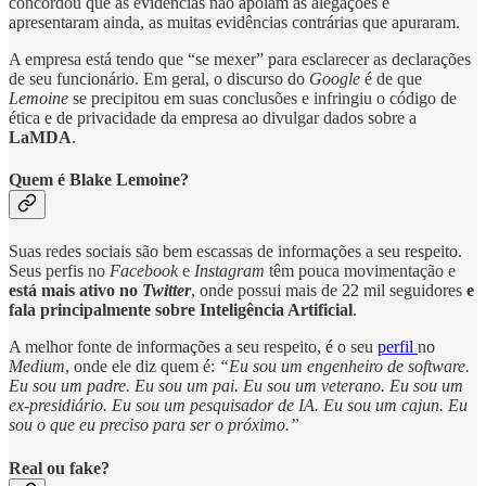
concordou que as evidências não apoiam as alegações e
apresentaram ainda, as muitas evidências contrárias que apuraram.
A empresa está tendo que “se mexer” para esclarecer as declarações
de seu funcionário. Em geral, o discurso do
Google
é de que
Lemoine
se precipitou em suas conclusões e infringiu o código de
ética e de privacidade da empresa ao divulgar dados sobre a
LaMDA
.
Quem é Blake Lemoine?
Suas redes sociais são bem escassas de informações a seu respeito.
Seus perfis no
Facebook
e
Instagram
têm pouca movimentação e
está mais ativo no
Twitter
, onde possui mais de 22 mil seguidores
e
fala principalmente sobre Inteligência Artificial
.
A melhor fonte de informações a seu respeito, é o seu
perfil
no
Medium
, onde ele diz quem é:
“Eu sou um engenheiro de software.
Eu sou um padre. Eu sou um pai. Eu sou um veterano. Eu sou um
ex-presidiário. Eu sou um pesquisador de IA. Eu sou um cajun. Eu
sou o que eu preciso para ser o próximo.”
Real ou fake?