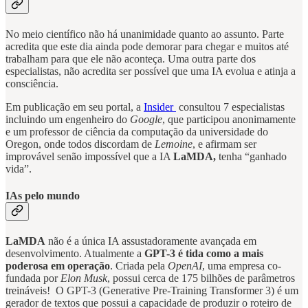
No meio científico não há unanimidade quanto ao assunto. Parte
acredita que este dia ainda pode demorar para chegar e muitos até
trabalham para que ele não aconteça. Uma outra parte dos
especialistas, não acredita ser possível que uma IA evolua e atinja a
consciência.
Em publicação em seu portal, a
Insider
consultou 7 especialistas
incluindo um engenheiro do
Google
, que participou anonimamente
e um professor de ciência da computação da universidade do
Oregon, onde todos discordam de
Lemoine
, e afirmam ser
improvável senão impossível que a IA
LaMDA,
tenha “ganhado
vida”.
IAs pelo mundo
LaMDA
não é a única IA assustadoramente avançada em
desenvolvimento. Atualmente a
GPT-3 é tida como a mais
poderosa em operação
. Criada pela
OpenAI
, uma empresa co-
fundada por
Elon Musk
, possui cerca de 175 bilhões de parâmetros
treináveis! O GPT-3 (Generative Pre-Training Transformer 3) é um
gerador de textos que possui a capacidade de produzir o roteiro de