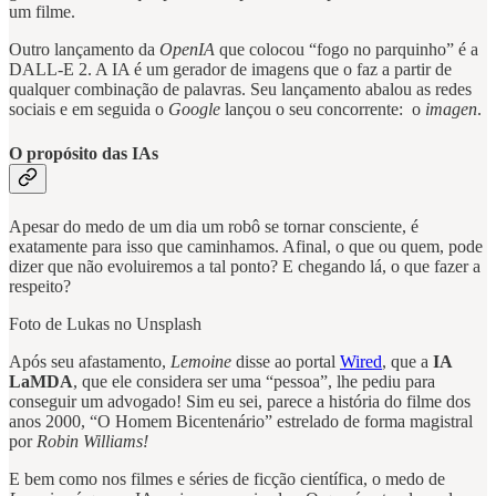
um filme.
Outro lançamento da
OpenIA
que colocou “fogo no parquinho” é a
DALL-E 2. A IA é um gerador de imagens que o faz a partir de
qualquer combinação de palavras. Seu lançamento abalou as redes
sociais e em seguida o
Google
lançou o seu concorrente: o
imagen
.
O propósito das IAs
Apesar do medo de um dia um robô se tornar consciente, é
exatamente para isso que caminhamos. Afinal, o que ou quem, pode
dizer que não evoluiremos a tal ponto? E chegando lá, o que fazer a
respeito?
Foto de Lukas no Unsplash
Após seu afastamento,
Lemoine
disse ao portal
Wired
, que a
IA
LaMDA
, que ele considera ser uma “pessoa”, lhe pediu para
conseguir um advogado! Sim eu sei, parece a história do filme dos
anos 2000, “O Homem Bicentenário” estrelado de forma magistral
por
Robin Williams!
E bem como nos filmes e séries de ficção científica, o medo de