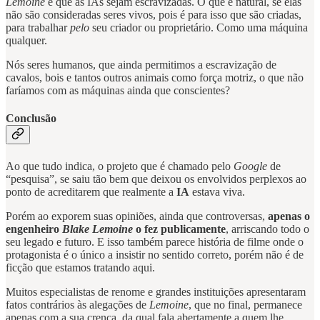
Lemoine
é que as IAs sejam escravizadas. O que é natural, se elas
não são consideradas seres vivos, pois é para isso que são criadas,
para trabalhar
pelo
seu criador ou proprietário. Como uma máquina
qualquer.
Nós seres humanos, que ainda permitimos a escravização de
cavalos, bois e tantos outros animais como força motriz, o que não
faríamos com as máquinas ainda que conscientes?
Conclusão
Ao que tudo indica, o projeto que é chamado pelo
Google
de
“pesquisa”, se saiu tão bem que deixou os envolvidos perplexos ao
ponto de acreditarem que realmente a
IA
estava viva.
Porém ao exporem suas opiniões, ainda que controversas,
apenas o
engenheiro
Blake Lemoine
o fez publicamente
, arriscando todo o
seu legado e futuro. E isso também parece história de filme onde o
protagonista é o único a insistir no sentido correto, porém não é de
ficção que estamos tratando aqui.
Muitos especialistas de renome e grandes instituições apresentaram
fatos contrários às alegações de
Lemoine
, que no final, permanece
apenas com a sua crença, da qual fala abertamente a quem lhe