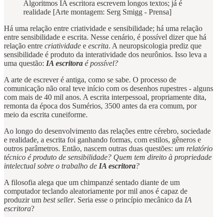
Algoritmos IA escritora escrevem longos textos; já é
realidade [Arte montagem: Serg Smigg - Prensa]
Há uma relação entre criatividade e sensibilidade; há uma relação
entre sensibilidade e escrita. Nesse cenário, é possível dizer que há
relação entre
criatividade
e
escrita
. A neuropsicologia prediz que
sensibilidade é produto da interatividade dos neurônios. Isso leva a
uma questão:
IA escritora
é possível?
A arte de escrever é antiga, como se sabe. O processo de
comunicação não oral teve início com os desenhos rupestres - alguns
com mais de 40 mil anos. A escrita interpessoal, propriamente dita,
remonta da época dos Sumérios, 3500 antes da era comum, por
meio da escrita cuneiforme.
Ao longo do desenvolvimento das relações entre cérebro, sociedade
e realidade, a escrita foi ganhando formas, com estilos, gêneros e
outros parâmetros. Então, nascem outras duas questões:
um relatório
técnico é produto de sensibilidade? Quem tem direito à propriedade
intelectual sobre o trabalho de
IA escritora
?
A filosofia alega que um chimpanzé sentado diante de um
computador teclando aleatoriamente por mil anos é capaz de
produzir um
best seller
. Seria esse o princípio mecânico da
IA
escritora
?