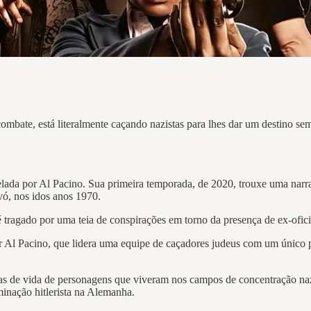
ombate, está literalmente caçando nazistas para lhes dar um destino se
lada por Al Pacino. Sua primeira temporada, de 2020, trouxe uma narr
vó, nos idos anos 1970.
 é tragado por uma teia de conspirações em torno da presença de ex-ofi
l Pacino, que lidera uma equipe de caçadores judeus com um único pro
as de vida de personagens que viveram nos campos de concentração nazist
minação hitlerista na Alemanha.