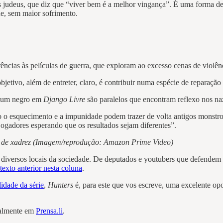
 judeus, que diz que “viver bem é a melhor vingança”. É uma forma de 
ue, sem maior sofrimento.
ências às películas de guerra, que exploram ao excesso cenas de violên
jetivo, além de entreter, claro, é contribuir numa espécie de reparação
r um negro em
Django Livre
são paralelos que encontram reflexo nos na
 o esquecimento e a impunidade podem trazer de volta antigos monstro
ogadores esperando que os resultados sejam diferentes”.
 de xadrez (Imagem/reprodução: Amazon Prime Video)
diversos locais da sociedade. De deputados e youtubers que defendem a
texto anterior nesta coluna
.
lidade da série
,
Hunters
é, para este que vos escreve, uma excelente op
inalmente em
Prensa.li
.