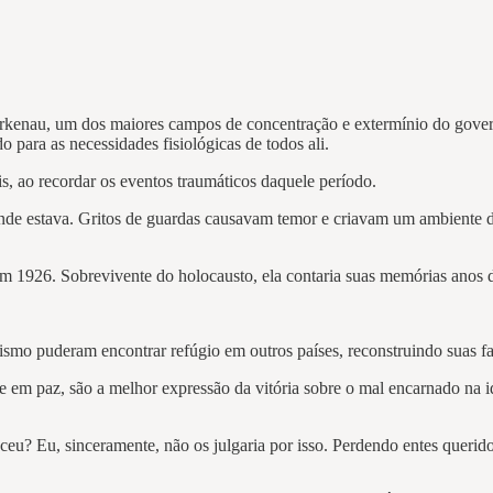
irkenau, um dos maiores campos de concentração e extermínio do gove
para as necessidades fisiológicas de todos ali.
s, ao recordar os eventos traumáticos daquele período.
estava. Gritos de guardas causavam temor e criavam um ambiente de me
 em 1926. Sobrevivente do holocausto, ela contaria suas memórias anos d
ismo puderam encontrar refúgio em outros países, reconstruindo suas fa
e em paz, são a melhor expressão da vitória sobre o mal encarnado na id
ceu? Eu, sinceramente, não os julgaria por isso. Perdendo entes queri