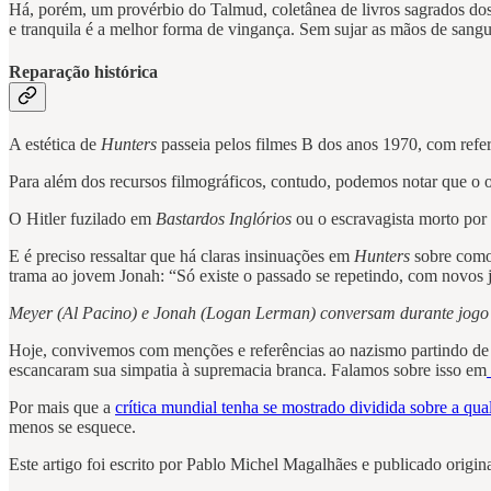
Há, porém, um provérbio do Talmud, coletânea de livros sagrados dos
e tranquila é a melhor forma de vingança. Sem sujar as mãos de sang
Reparação histórica
A estética de
Hunters
passeia pelos filmes B dos anos 1970, com refer
Para além dos recursos filmográficos, contudo, podemos notar que o ob
O Hitler fuzilado em
Bastardos Inglórios
ou o escravagista morto po
E é preciso ressaltar que há claras insinuações em
Hunters
sobre como
trama ao jovem Jonah: “Só existe o passado se repetindo, com novos j
Meyer (Al Pacino) e Jonah (Logan Lerman) conversam durante jogo
Hoje, convivemos com menções e referências ao nazismo partindo de 
escancaram sua simpatia à supremacia branca. Falamos sobre isso em
Por mais que a
crítica mundial tenha se mostrado dividida sobre a qua
menos se esquece.
Este artigo foi escrito por Pablo Michel Magalhães e publicado orig