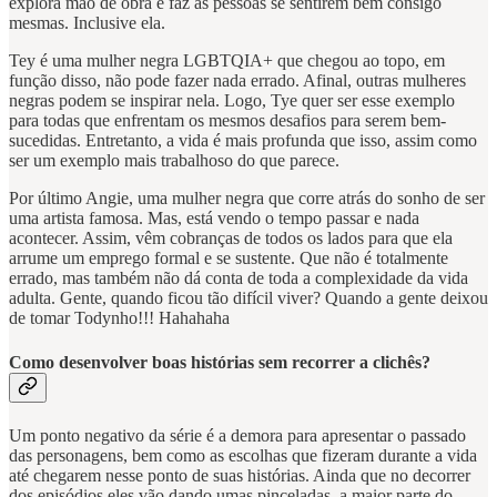
explora mão de obra e faz as pessoas se sentirem bem consigo
mesmas. Inclusive ela.
Tey é uma mulher negra LGBTQIA+ que chegou ao topo, em
função disso, não pode fazer nada errado. Afinal, outras mulheres
negras podem se inspirar nela. Logo, Tye quer ser esse exemplo
para todas que enfrentam os mesmos desafios para serem bem-
sucedidas. Entretanto, a vida é mais profunda que isso, assim como
ser um exemplo mais trabalhoso do que parece.
Por último Angie, uma mulher negra que corre atrás do sonho de ser
uma artista famosa. Mas, está vendo o tempo passar e nada
acontecer. Assim, vêm cobranças de todos os lados para que ela
arrume um emprego formal e se sustente. Que não é totalmente
errado, mas também não dá conta de toda a complexidade da vida
adulta. Gente, quando ficou tão difícil viver? Quando a gente deixou
de tomar Todynho!!! Hahahaha
Como desenvolver boas histórias sem recorrer a clichês?
Um ponto negativo da série é a demora para apresentar o passado
das personagens, bem como as escolhas que fizeram durante a vida
até chegarem nesse ponto de suas histórias. Ainda que no decorrer
dos episódios eles vão dando umas pinceladas, a maior parte do