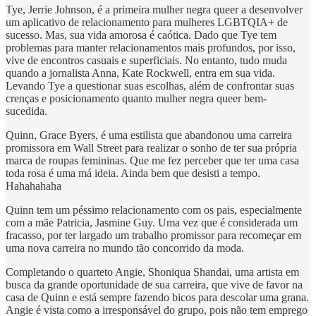
Tye, Jerrie Johnson, é a primeira mulher negra queer a desenvolver
um aplicativo de relacionamento para mulheres LGBTQIA+ de
sucesso. Mas, sua vida amorosa é caótica. Dado que Tye tem
problemas para manter relacionamentos mais profundos, por isso,
vive de encontros casuais e superficiais. No entanto, tudo muda
quando a jornalista Anna, Kate Rockwell, entra em sua vida.
Levando Tye a questionar suas escolhas, além de confrontar suas
crenças e posicionamento quanto mulher negra queer bem-
sucedida.
Quinn, Grace Byers, é uma estilista que abandonou uma carreira
promissora em Wall Street para realizar o sonho de ter sua própria
marca de roupas femininas. Que me fez perceber que ter uma casa
toda rosa é uma má ideia. Ainda bem que desisti a tempo.
Hahahahaha
Quinn tem um péssimo relacionamento com os pais, especialmente
com a mãe Patricia, Jasmine Guy. Uma vez que é considerada um
fracasso, por ter largado um trabalho promissor para recomeçar em
uma nova carreira no mundo tão concorrido da moda.
Completando o quarteto Angie, Shoniqua Shandai, uma artista em
busca da grande oportunidade de sua carreira, que vive de favor na
casa de Quinn e está sempre fazendo bicos para descolar uma grana.
Angie é vista como a irresponsável do grupo, pois não tem emprego