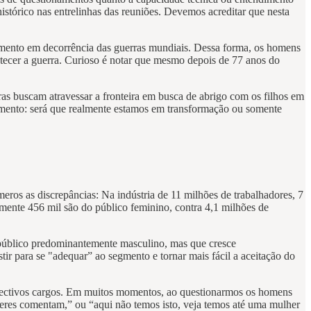
histórico nas entrelinhas das reuniões. Devemos acreditar que nesta
scimento em decorrência das guerras mundiais. Dessa forma, os homens
astecer a guerra. Curioso é notar que mesmo depois de 77 anos do
as buscam atravessar a fronteira em busca de abrigo com os filhos em
onamento: será que realmente estamos em transformação ou somente
eros as discrepâncias: Na indústria de 11 milhões de trabalhadores, 7
mente 456 mil são do público feminino, contra 4,1 milhões de
m público predominantemente masculino, mas que cresce
ir para se "adequar” ao segmento e tornar mais fácil a aceitação do
espectivos cargos. Em muitos momentos, ao questionarmos os homens
heres comentam,” ou “aqui não temos isto, veja temos até uma mulher