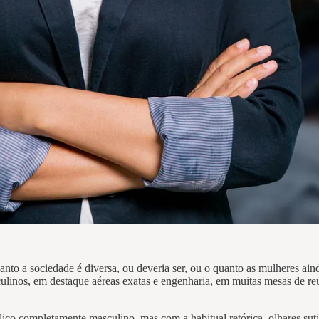
nto a sociedade é diversa, ou deveria ser, ou o quanto as mulheres ai
ulinos, em destaque aéreas exatas e engenharia, em muitas mesas de 
ico completamente masculino, mas com a habitual retórica, olhares sut