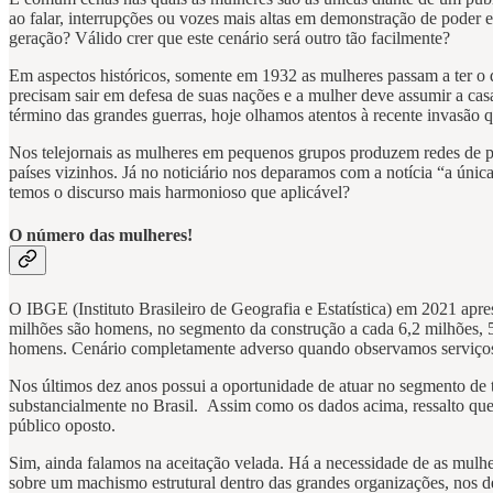
ao falar, interrupções ou vozes mais altas em demonstração de poder e
geração? Válido crer que este cenário será outro tão facilmente?
Em aspectos históricos, somente em 1932 as mulheres passam a ter o d
precisam sair em defesa de suas nações e a mulher deve assumir a cas
término das grandes guerras, hoje olhamos atentos à recente invasão qu
Nos telejornais as mulheres em pequenos grupos produzem redes de pr
países vizinhos. Já no noticiário nos deparamos com a notícia “a úni
temos o discurso mais harmonioso que aplicável?
O número das mulheres!
O IBGE (Instituto Brasileiro de Geografia e Estatística) em 2021 apr
milhões são homens, no segmento da construção a cada 6,2 milhões, 5
homens. Cenário completamente adverso quando observamos serviço
Nos últimos dez anos possui a oportunidade de atuar no segmento de 
substancialmente no Brasil. Assim como os dados acima, ressalto que 
público oposto.
Sim, ainda falamos na aceitação velada. Há a necessidade de as mulh
sobre um machismo estrutural dentro das grandes organizações, nos d