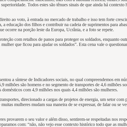
 superioridade. Todos estes são tênues sinais de que ainda há contexto 
ireito ao voto, à entrada no mercado de trabalho e isso tem forte cre
a, a educação dos filhos e contribuir na cadeia de suprimentos para ab
e ocorre na porção leste da Europa, Ucrânia, e a foto se repete.
oteção com retalhos de panos para proteger os soldados, enquanto outr
ca mulher que ficou para ajudar os soldados”. Esta cena vale o questi
esentou a síntese de Indicadores sociais, no qual compreendemos em núm
,9 milhões são homens e no segmento de transportes de 4,6 milhões so
s domésticos com 4,9 milhões nos quais 4,4 milhões são mulheres.
transportes, direcionado a cargas de projetos de energia, um setor co
muitas mulheres mudam sua maneira de se expressar, de falar ou se vest
eres provarem o seu valor e além disso, sentirem-se respeitadas nos r
eparamos com: “não, não vejo esse contexto histórico todo que as mul