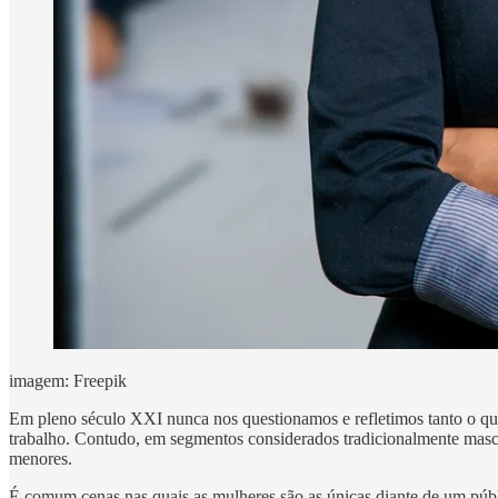
imagem: Freepik
Em pleno século XXI nunca nos questionamos e refletimos tanto o qua
trabalho. Contudo, em segmentos considerados tradicionalmente masc
menores.
É comum cenas nas quais as mulheres são as únicas diante de um públ