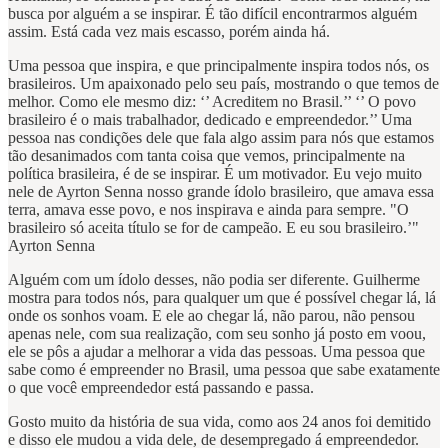
busca por alguém a se inspirar. É tão difícil encontrarmos alguém
assim. Está cada vez mais escasso, porém ainda há.
Uma pessoa que inspira, e que principalmente inspira todos nós, os
brasileiros. Um apaixonado pelo seu país, mostrando o que temos de
melhor. Como ele mesmo diz: ‘’ Acreditem no Brasil.’’ ‘’ O povo
brasileiro é o mais trabalhador, dedicado e empreendedor.’’ Uma
pessoa nas condições dele que fala algo assim para nós que estamos
tão desanimados com tanta coisa que vemos, principalmente na
política brasileira, é de se inspirar. É um motivador. Eu vejo muito
nele de Ayrton Senna nosso grande ídolo brasileiro, que amava essa
terra, amava esse povo, e nos inspirava e ainda para sempre. "O
brasileiro só aceita título se for de campeão. E eu sou brasileiro.’"
Ayrton Senna
Alguém com um ídolo desses, não podia ser diferente. Guilherme
mostra para todos nós, para qualquer um que é possível chegar lá, lá
onde os sonhos voam. E ele ao chegar lá, não parou, não pensou
apenas nele, com sua realização, com seu sonho já posto em voou,
ele se pôs a ajudar a melhorar a vida das pessoas. Uma pessoa que
sabe como é empreender no Brasil, uma pessoa que sabe exatamente
o que você empreendedor está passando e passa.
Gosto muito da história de sua vida, como aos 24 anos foi demitido
e disso ele mudou a vida dele, de desempregado á empreendedor.