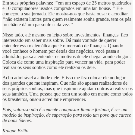
Em suas próprias palavras; ‘"em um espaço de 25 metros quadrados
e 10 computadores usados comprados em uma lan house. ‘’ Ele
começou a sua jornada. Ele mostra-nos que basta ousar e acreditar.
‘’não existem limites para quem realmente sonha grande, tem os pés
no chão e dá um passo de cada vez.’’
Nisso tudo, até mesmo eu leigo sobre investimentos, finanças, fico
interessado em saber mais sobre. Dá mais vontade de querer
entender essa matemática que é o mercado de finanças. Quando
você conhece o homem por detrás dos negócios, você passa a
admirá-lo, passa a entender os motivos de ele chegar aonde chegou.
Coloca ele como uma inspiração para vencer na vida, para poder
realizar os seus sonhos como ele realizou os dele.
Acho admirável a atitude dele. E isso me fez colocar ele no lugar
dos grandes que me inspiram. Que não são apenas realizadores de
seus próprios sonhos, mas que inspiram e ajudam outros a realizar os
seus também. Uma pessoa que com um sonho em mente como todos
os brasileiros, ousou acreditar e empreender.
Pois, valoroso não é somente conquistar fama e fortuna, é ser um
modelo de inspiração, de superação para todo um povo que carece
de bons líderes.
Kaique Britto