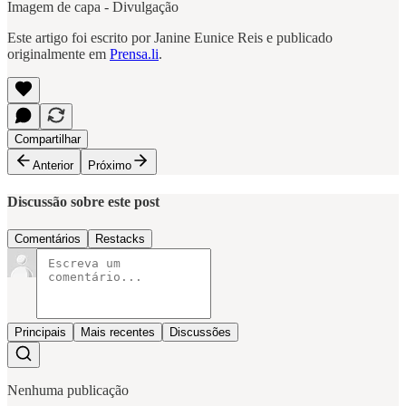
Imagem de capa - Divulgação
Este artigo foi escrito por Janine Eunice Reis e publicado
originalmente em
Prensa.li
.
Compartilhar
Anterior
Próximo
Discussão sobre este post
Comentários
Restacks
Principais
Mais recentes
Discussões
Nenhuma publicação