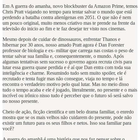
Em A guerra do amanha, novo blockbuster da Amazon Prime, temos
Chris Pratt viajando no tempo para tentar salvar o mundo que está
perdendo a batalha contra alienígenas em 2051. O que não é nem
um pouco original, muito menos criativo mas te prende na frente da
televisão do inicio ao fim e te faz desejar ter visto nos cinemas.
Mesmo depois de cuidar de dinossauros, enfrentar Thanos e
hibernar por 30 anos, nosso amado Pratt agora é Dan Forester
professor de biologia e ex- militar que carrega nas costas o peso de
tentar salvar sua família e, consequentemente, o mundo. Após
algumas tentativas sem sucesso o governo agora recruta civis para
lutar essa guerra quase perdida e é aí que Dan entra com toda sua
inteligência e charme. Resumindo tudo sem muito spoiler, ele é
recrutado e tenta fugir mas não consegue, viaja no tempo e lá
encontra o verdadeiro motivo pelo qual lutar. Mas no meio disso
tudo o tempo acaba e ele é jogado, literalmente, no presente e o mais
incrível ou irônico nisso tudo é perceber que o futuro só será salvo
no nosso presente.
Cheio de ação, ficção cientifica e um belo drama familiar, o enredo
mostra que se os mais velhos não cuidarem do presente, pode não
existir um futuro para os seus filhos e netos. Isso soa familiar para
você?
A guerra do amanhã é uma história que nos faz pensar sobre o