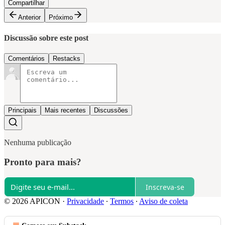
Compartilhar
Anterior
Próximo
Discussão sobre este post
Comentários
Restacks
Principais
Mais recentes
Discussões
Nenhuma publicação
Pronto para mais?
Inscreva-se
© 2026 APICON
·
Privacidade
∙
Termos
∙
Aviso de coleta