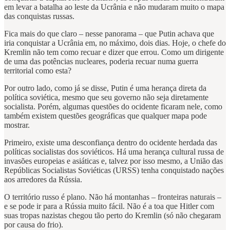
em levar a batalha ao leste da Ucrânia e não mudaram muito o mapa
das conquistas russas.
Fica mais do que claro – nesse panorama – que Putin achava que
iria conquistar a Ucrânia em, no máximo, dois dias. Hoje, o chefe do
Kremlin não tem como recuar e dizer que errou. Como um dirigente
de uma das potências nucleares, poderia recuar numa guerra
territorial como esta?
Por outro lado, como já se disse, Putin é uma herança direta da
política soviética, mesmo que seu governo não seja diretamente
socialista. Porém, algumas questões do ocidente ficaram nele, como
também existem questões geográficas que qualquer mapa pode
mostrar.
Primeiro, existe uma desconfiança dentro do ocidente herdada das
políticas socialistas dos soviéticos. Há uma herança cultural russa de
invasões europeias e asiáticas e, talvez por isso mesmo, a União das
Repúblicas Socialistas Soviéticas (URSS) tenha conquistado nações
aos arredores da Rússia.
O território russo é plano. Não há montanhas – fronteiras naturais –
e se pode ir para a Rússia muito fácil. Não é a toa que Hitler com
suas tropas nazistas chegou tão perto do Kremlin (só não chegaram
por causa do frio).