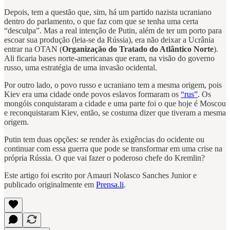
Depois, tem a questão que, sim, há um partido nazista ucraniano
dentro do parlamento, o que faz com que se tenha uma certa
“desculpa”. Mas a real intenção de Putin, além de ter um porto para
escoar sua produção (leia-se da Rússia), era não deixar a Ucrânia
entrar na OTAN (
Organização do Tratado do Atlântico Norte
).
Ali ficaria bases norte-americanas que eram, na visão do governo
russo, uma estratégia de uma invasão ocidental.
Por outro lado, o povo russo e ucraniano tem a mesma origem, pois
Kiev era uma cidade onde povos eslavos formaram os
“rus”
. Os
mongóis conquistaram a cidade e uma parte foi o que hoje é Moscou
e reconquistaram Kiev, então, se costuma dizer que tiveram a mesma
origem.
Putin tem duas opções: se render às exigências do ocidente ou
continuar com essa guerra que pode se transformar em uma crise na
própria Rússia. O que vai fazer o poderoso chefe do Kremlin?
Este artigo foi escrito por Amauri Nolasco Sanches Junior e
publicado originalmente em
Prensa.li
.