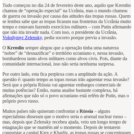
Tudo começou no dia 24 de fevereiro deste ano, aquilo que Kremlin
chamou de “operação especial” na Ucrânia, mas o mundo chamou
de guerra ou invasão por causa das atitudes das tropas russas. Quem
se lembra sabe que as tropas ficaram nas fronteiras da Ucrânia muito
tempo e estavam fazendo exercícios militares – com Putin afirmando
que não iria invadir nada. Com isso, o presidente da Ucrânia,
Volodymyr Zelensky
, pedia socorro porque previa a invasão.
O
Kremlin
sempre alegou que a operação tinha uma natureza
“nobre” de “desnazificar” o território ucraniano e, nessa invasão,
bombardeou tanto alvos militares como alvos civis. Pois, diante da
comunidade internacional, isso não seria nenhuma surpresa.
Por outro lado, esta fica perplexa com a amplitude da ação. A
questão é: quanto tempo as topas russas irão aguentar essa invasão?
Será que a própria Rússia vai aguentar embargos comerciais de
muitas potências? Então, numa analise bastante complexa, há
afirmações que não só o povo ucraniano está refém de Putin, mas o
próprio povo russo.
Muitos países não quiseram confrontar a
Rússia
– alguns
especialistas disseram que o motivo seria o arsenal nuclear russo –
mas, depois que Zelensky recebeu ajuda, veio um longo tempo de
estagnação que se mantém até o momento. Depois de tentarem
conquistar a capital Kiev e Kharliv, as tropas russas se concentraram