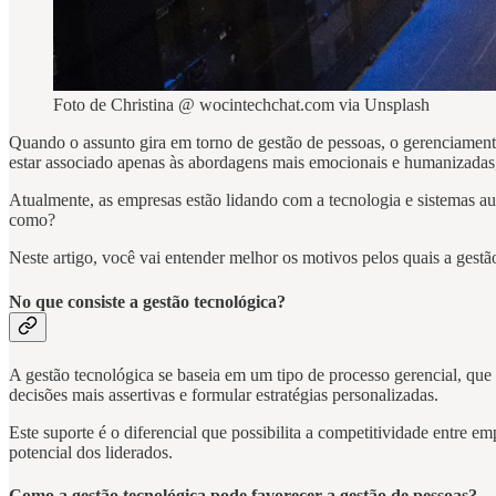
Foto de Christina @ wocintechchat.com via Unsplash
Quando o assunto gira em torno de gestão de pessoas, o gerenciamen
estar associado apenas às abordagens mais emocionais e humanizadas
Atualmente, as empresas estão lidando com a tecnologia e sistemas a
como?
Neste artigo, você vai entender melhor os motivos pelos quais a gest
No que consiste a gestão tecnológica?
A gestão tecnológica se baseia em um tipo de processo gerencial, que
decisões mais assertivas e formular estratégias personalizadas.
Este suporte é o diferencial que possibilita a competitividade entre e
potencial dos liderados.
Como a gestão tecnológica pode favorecer a gestão de pessoas?