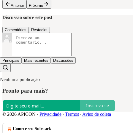
Anterior
Próximo
Discussão sobre este post
Comentários
Restacks
Principais
Mais recentes
Discussões
Nenhuma publicação
Pronto para mais?
Inscreva-se
© 2026 APICON
·
Privacidade
∙
Termos
∙
Aviso de coleta
Comece seu Substack