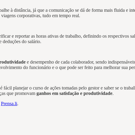
lhe à distância, já que a comunicação se dá de forma mais fluida e inte
 viagens corporativas, tudo em tempo real.
rificar e reportar as horas ativas de trabalho, definindo os respectivos 
e deduções do salário.
rodutividade
e desempenho
de cada colaborador, sendo indispensávei
nvolvimento do funcionário e o que pode ser feito para melhorar sua pe
fácil planejar o curso de ações tomadas pelo gestor e saber se o trabal
danças que promovam
ganhos em satisfação e produtividade
.
m
Prensa.li
.