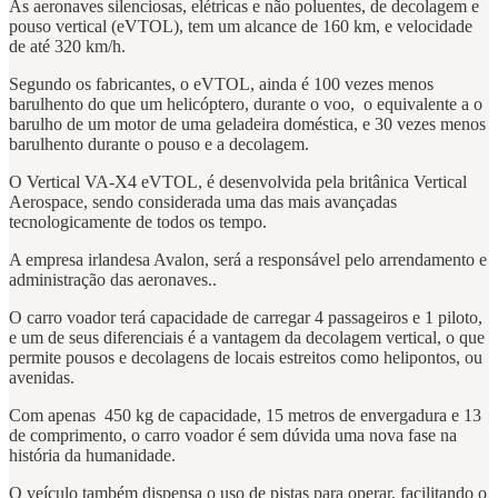
As aeronaves silenciosas, elétricas e não poluentes, de decolagem e
pouso vertical (eVTOL), tem um alcance de 160 km, e velocidade
de até 320 km/h.
Segundo os fabricantes, o eVTOL, ainda é 100 vezes menos
barulhento do que um helicóptero, durante o voo, o equivalente a o
barulho de um motor de uma geladeira doméstica, e 30 vezes menos
barulhento durante o pouso e a decolagem.
O Vertical VA-X4 eVTOL, é desenvolvida pela britânica Vertical
Aerospace, sendo considerada uma das mais avançadas
tecnologicamente de todos os tempo.
A empresa irlandesa Avalon, será a responsável pelo arrendamento e
administração das aeronaves..
O carro voador terá capacidade de carregar 4 passageiros e 1 piloto,
e um de seus diferenciais é a vantagem da decolagem vertical, o que
permite pousos e decolagens de locais estreitos como helipontos, ou
avenidas.
Com apenas 450 kg de capacidade, 15 metros de envergadura e 13
de comprimento, o carro voador é sem dúvida uma nova fase na
história da humanidade.
O veículo também dispensa o uso de pistas para operar, facilitando o