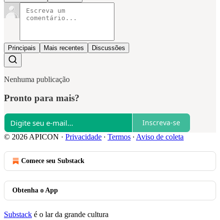
Principais
Mais recentes
Discussões
Nenhuma publicação
Pronto para mais?
Inscreva-se
© 2026 APICON
·
Privacidade
∙
Termos
∙
Aviso de coleta
Comece seu Substack
Obtenha o App
Substack
é o lar da grande cultura