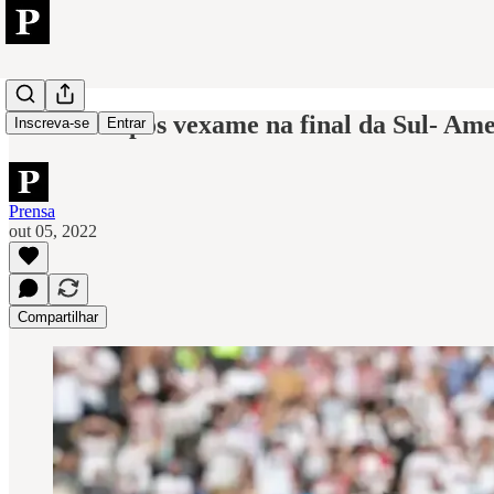
Futebol: Após vexame na final da Sul- Amer
Inscreva-se
Entrar
Prensa
out 05, 2022
Compartilhar