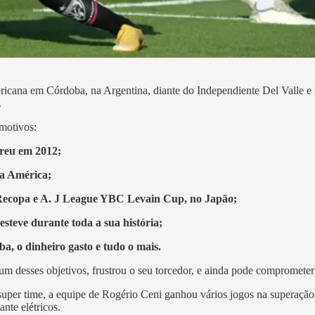
icana em Córdoba, na Argentina, diante do Independiente Del Valle e sa
.
 motivos:
rreu em 2012;
a América;
 Recopa e A. J League YBC Levain Cup, no Japão;
esteve durante toda a sua história;
ba, o dinheiro gasto e tudo o mais.
m desses objetivos, frustrou o seu torcedor, e ainda pode compromete
per time, a equipe de Rogério Ceni ganhou vários jogos na superação. 
nte elétricos.