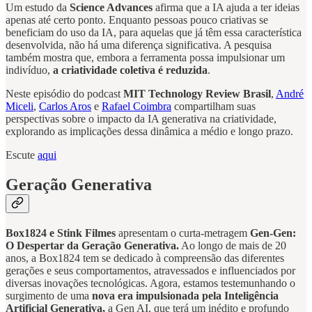
Um estudo da
Science Advances
afirma que a IA ajuda a ter ideias
apenas até certo ponto. Enquanto pessoas pouco criativas se
beneficiam do uso da IA, para aquelas que já têm essa característica
desenvolvida, não há uma diferença significativa. A pesquisa
também mostra que, embora a ferramenta possa impulsionar um
indivíduo,
a criatividade coletiva é reduzida
.
Neste episódio do podcast
MIT Technology Review Brasil
,
André
Miceli
,
Carlos Aros
e
Rafael Coimbra
compartilham suas
perspectivas sobre o impacto da IA generativa na criatividade,
explorando as implicações dessa dinâmica a médio e longo prazo.
Escute
aqui
Geração Generativa
Box1824 e Stink Filmes
apresentam o curta-metragem
Gen-Gen:
O Despertar da Geração Generativa.
Ao longo de mais de 20
anos, a Box1824 tem se dedicado à compreensão das diferentes
gerações e seus comportamentos, atravessados e influenciados por
diversas inovações tecnológicas. Agora, estamos testemunhando o
surgimento de uma
nova era impulsionada pela Inteligência
Artificial Generativa,
a Gen AI, que terá um inédito e profundo