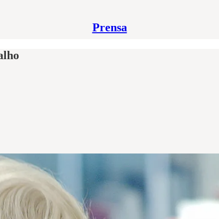
Prensa
alho