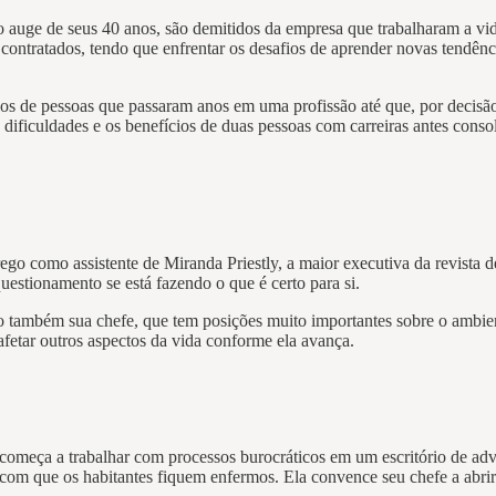
o auge de seus 40 anos, são demitidos da empresa que trabalharam a vi
 contratados, tendo que enfrentar os desafios de aprender novas tendên
s de pessoas que passaram anos em uma profissão até que, por decisão
as dificuldades e os benefícios de duas pessoas com carreiras antes co
rego como assistente de Miranda Priestly, a maior executiva da revist
questionamento se está fazendo o que é certo para si.
o também sua chefe, que tem posições muito importantes sobre o ambien
fetar outros aspectos da vida conforme ela avança.
, começa a trabalhar com processos burocráticos em um escritório de ad
 com que os habitantes fiquem enfermos. Ela convence seu chefe a abr