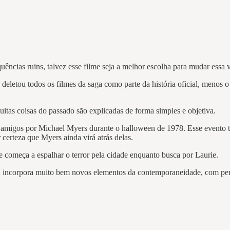
quências ruins, talvez esse filme seja a melhor escolha para mudar essa 
letou todos os filmes da saga como parte da história oficial, menos o 
muitas coisas do passado são explicadas de forma simples e objetiva.
s amigos por Michael Myers durante o halloween de 1978. Esse evento te
r certeza que Myers ainda virá atrás delas.
 e começa a espalhar o terror pela cidade enquanto busca por Laurie.
en incorpora muito bem novos elementos da contemporaneidade, com p