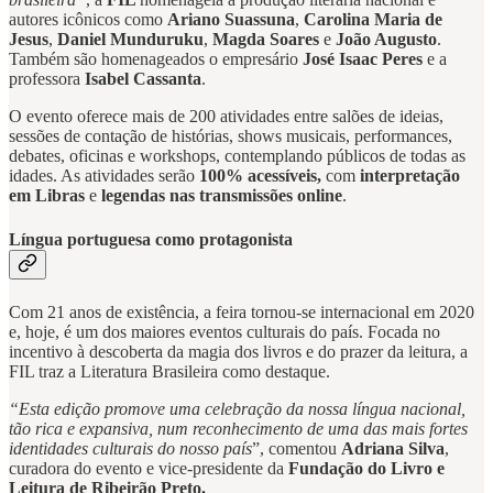
autores icônicos como
Ariano Suassuna
,
Carolina Maria de
Jesus
,
Daniel Munduruku
,
Magda Soares
e
João Augusto
.
Também são homenageados o empresário
José Isaac Peres
e a
professora
Isabel Cassanta
.
O evento oferece mais de 200 atividades entre salões de ideias,
sessões de contação de histórias, shows musicais, performances,
debates, oficinas e workshops, contemplando públicos de todas as
idades. As atividades serão
100% acessíveis,
com
interpretação
em Libras
e
legendas nas transmissões online
.
Língua portuguesa como protagonista
Com 21 anos de existência, a feira tornou-se internacional em 2020
e, hoje, é um dos maiores eventos culturais do país. Focada no
incentivo à descoberta da magia dos livros e do prazer da leitura, a
FIL traz a Literatura Brasileira como destaque.
“Esta edição promove uma celebração da nossa língua nacional,
tão rica e expansiva, num reconhecimento de uma das mais fortes
identidades culturais do nosso país
”, comentou
Adriana Silva
,
curadora do evento e vice-presidente da
Fundação do Livro e
Leitura de Ribeirão Preto.