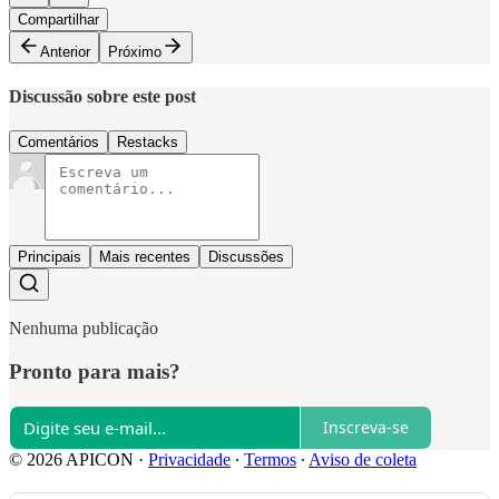
Compartilhar
Anterior
Próximo
Discussão sobre este post
Comentários
Restacks
Principais
Mais recentes
Discussões
Nenhuma publicação
Pronto para mais?
Inscreva-se
© 2026 APICON
·
Privacidade
∙
Termos
∙
Aviso de coleta