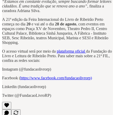
“Estamos em constante evolução, sempre buscando formar leitores
cidadãos. É uma tradição que se renova ano a ano”
, finaliza a
curadora Adriana Silva.
A 21ª edição da Feira Internacional do Livro de Ribeirão Preto
começa no dia
20
e vai até o dia
28 de agosto
, com eventos em
espaços como Praça XV de Novembro, Theatro Pedro II, Centro
Cultural Palace, Biblioteca Sinhá Junqueira, A Fábrica - Instituto
SEB, Sesc Ribeirão, teatros Municipal, Marista e SESI e Ribeirão
Shopping.
O acesso virtual será por meio da
plataforma oficial
da Fundação do
Livro e Leitura de Ribeirão Preto. Para saber mais sobre a 21ª FIL,
confira as redes sociais:
Instagram (@fundacaolivrorp)
Facebook (
https://www.facebook.com/fundacaolivrorp)
Linkedin (fundacaolivrorp)
Twitter (@FundacaoLivroRP)