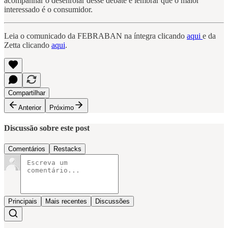
acompanhar o desenrolar desse debate e lembrar que o maior
interessado é o consumidor.
Leia o comunicado da FEBRABAN na íntegra clicando
aqui
e da
Zetta clicando
aqui
.
Compartilhar
Anterior
Próximo
Discussão sobre este post
Comentários
Restacks
Principais
Mais recentes
Discussões