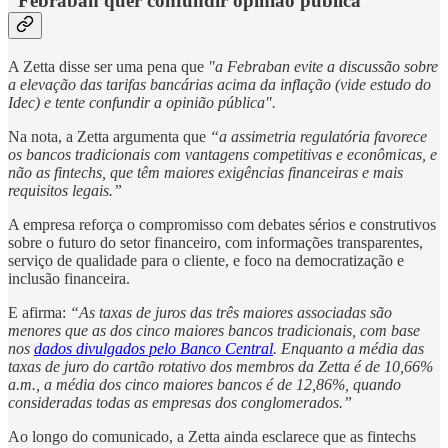
“Febraban quer confundir opinião pública”
A Zetta disse ser uma pena que
"a Febraban evite a discussão sobre
a elevação das tarifas bancárias acima da inflação (vide estudo do
Idec) e tente confundir a opinião pública".
Na nota, a Zetta argumenta que
“a assimetria regulatória favorece
os bancos tradicionais com vantagens competitivas e econômicas, e
não as fintechs, que têm maiores exigências financeiras e mais
requisitos legais.”
A empresa reforça o compromisso com debates sérios e construtivos
sobre o futuro do setor financeiro, com informações transparentes,
serviço de qualidade para o cliente, e foco na democratização e
inclusão financeira.
E afirma:
“As taxas de juros das três maiores associadas são
menores que as dos cinco maiores bancos tradicionais, com base
nos
dados divulgados pelo Banco Central
. Enquanto a média das
taxas de juro do cartão rotativo dos membros da Zetta é de 10,66%
a.m., a média dos cinco maiores bancos é de 12,86%, quando
consideradas todas as empresas dos conglomerados.”
Ao longo do comunicado, a Zetta ainda esclarece que as fintechs