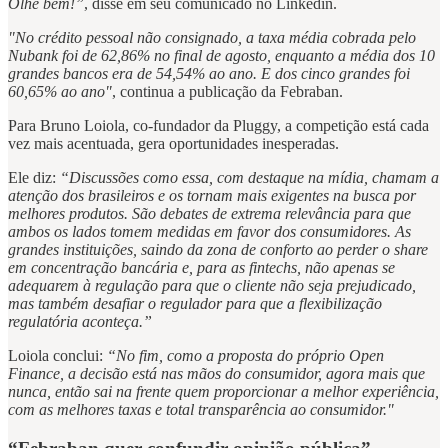
Olhe bem!”
, disse em seu comunicado no Linkedin.
"No crédito pessoal não consignado, a taxa média cobrada pelo
Nubank foi de 62,86% no final de agosto, enquanto a média dos 10
grandes bancos era de 54,54% ao ano. E dos cinco grandes foi
60,65% ao ano"
, continua a publicação da Febraban.
Para Bruno Loiola, co-fundador da Pluggy, a competição está cada
vez mais acentuada, gera oportunidades inesperadas.
Ele diz:
“Discussões como essa, com destaque na mídia, chamam a
atenção dos brasileiros e os tornam mais exigentes na busca por
melhores produtos. São debates de extrema relevância para que
ambos os lados tomem medidas em favor dos consumidores. As
grandes instituições, saindo da zona de conforto ao perder o share
em concentração bancária e, para as fintechs, não apenas se
adequarem à regulação para que o cliente não seja prejudicado,
mas também desafiar o regulador para que a flexibilização
regulatória aconteça.”
Loiola conclui:
“No fim, como a proposta do próprio Open
Finance, a decisão está nas mãos do consumidor, agora mais que
nunca, então sai na frente quem proporcionar a melhor experiência,
com as melhores taxas e total transparência ao consumidor."