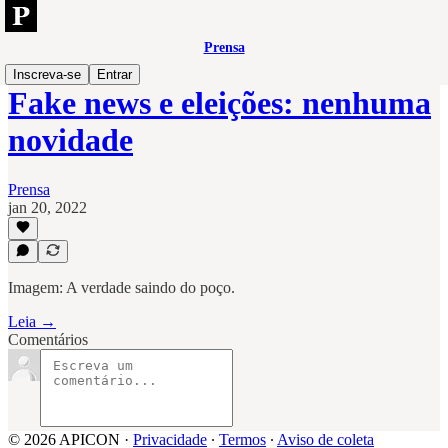
Prensa
Inscreva-se
Entrar
Fake news e eleições: nenhuma
novidade
Prensa
jan 20, 2022
Imagem: A verdade saindo do poço.
Leia →
Comentários
© 2026 APICON
·
Privacidade
∙
Termos
∙
Aviso de coleta