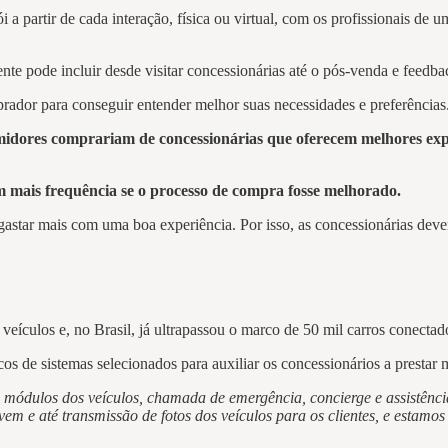
i a partir de cada interação, física ou virtual, com os profissionais d
te pode incluir desde visitar concessionárias até o pós-venda e feedba
rador para conseguir entender melhor suas necessidades e preferências
idores comprariam de concessionárias que oferecem melhores exp
m mais frequência se o processo de compra fosse melhorado.
tar mais com uma boa experiência. Por isso, as concessionárias devem 
eículos e, no Brasil, já ultrapassou o marco de 50 mil carros conectad
de sistemas selecionados para auxiliar os concessionários a prestar 
s módulos dos veículos, chamada de emergência, concierge e assistênc
uvem e até transmissão de fotos dos veículos para os clientes, e estam