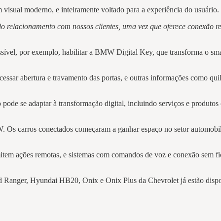
 visual moderno, e inteiramente voltado para a experiência do usuário
relacionamento com nossos clientes, uma vez que oferece conexão r
possível, por exemplo, habilitar a BMW Digital Key, que transforma o 
acessar abertura e travamento das portas, e outras informações como qu
e se adaptar à transformação digital, incluindo serviços e produtos
s carros conectados começaram a ganhar espaço no setor automobilíst
mitem ações remotas, e sistemas com comandos de voz e conexão sem fio,
anger, Hyundai HB20, Onix e Onix Plus da Chevrolet já estão disponí