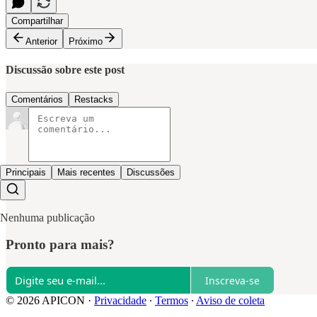
Compartilhar
Anterior
Próximo
Discussão sobre este post
Comentários
Restacks
Principais
Mais recentes
Discussões
Nenhuma publicação
Pronto para mais?
Inscreva-se
© 2026 APICON
·
Privacidade
∙
Termos
∙
Aviso de coleta