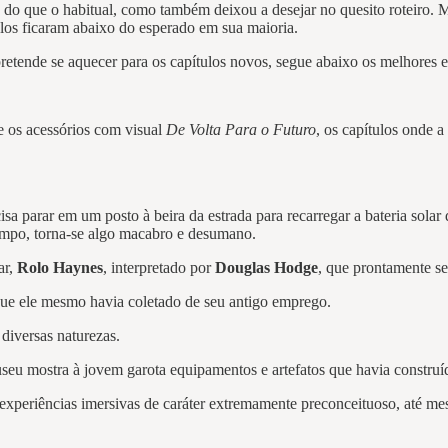
s do que o habitual, como também deixou a desejar no quesito roteiro
tulos ficaram abaixo do esperado em sua maioria.
etende se aquecer para os capítulos novos, segue abaixo os melhores ep
 e os acessórios com visual
De Volta Para o Futuro
, os capítulos onde 
cisa parar em um posto à beira da estrada para recarregar a bateria sol
tempo, torna-se algo macabro e desumano.
ar,
Rolo Haynes
, interpretado por
Douglas Hodge
, que prontamente s
 que ele mesmo havia coletado de seu antigo emprego.
diversas naturezas.
u mostra à jovem garota equipamentos e artefatos que havia construído
 experiências imersivas de caráter extremamente preconceituoso, até m