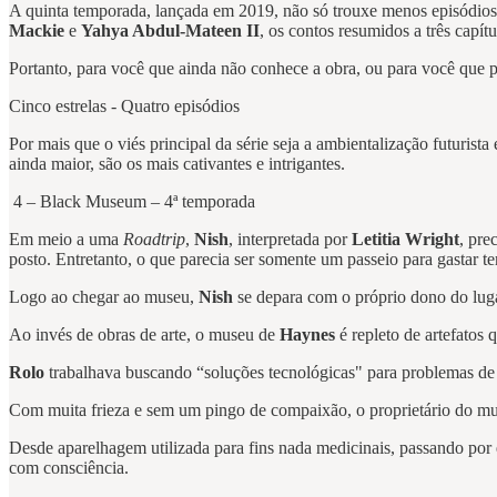
A quinta temporada, lançada em 2019, não só trouxe menos episódio
Mackie
e
Yahya Abdul-Mateen II
, os contos resumidos a três capí
Portanto, para você que ainda não conhece a obra, ou para você que pr
Cinco estrelas - Quatro episódios
Por mais que o viés principal da série seja a ambientalização futurista
ainda maior, são os mais cativantes e intrigantes.
4 – Black Museum – 4ª temporada
Em meio a uma
Roadtrip
,
Nish
, interpretada por
Letitia Wright
, pre
posto. Entretanto, o que parecia ser somente um passeio para gastar 
Logo ao chegar ao museu,
Nish
se depara com o próprio dono do lug
Ao invés de obras de arte, o museu de
Haynes
é repleto de artefatos
Rolo
trabalhava buscando “soluções tecnológicas" para problemas de 
Com muita frieza e sem um pingo de compaixão, o proprietário do muse
Desde aparelhagem utilizada para fins nada medicinais, passando por
com consciência.