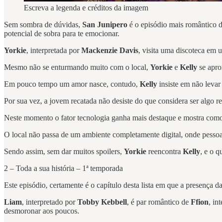
Escreva a legenda e créditos da imagem
Sem sombra de dúvidas,
San Junipero
é o episódio mais romântico de
potencial de sobra para te emocionar.
Yorkie
, interpretada por
Mackenzie Davis
, visita uma discoteca em 
Mesmo não se enturmando muito com o local,
Yorkie
e
Kelly
se apro
Em pouco tempo um amor nasce, contudo,
Kelly
insiste em não levar
Por sua vez, a jovem recatada não desiste do que considera ser algo re
Neste momento o fator tecnologia ganha mais destaque e mostra como
O local não passa de um ambiente completamente digital, onde pessoas
Sendo assim, sem dar muitos spoilers,
Yorkie
reencontra
Kelly
, e o q
2 – Toda a sua história – 1ª temporada
Este episódio, certamente é o capítulo desta lista em que a presença d
Liam
, interpretado por
Tobby Kebbell
, é par romântico de
Ffion
, in
desmoronar aos poucos.