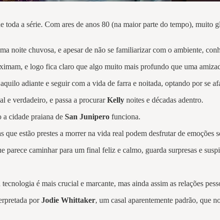
 toda a série. Com ares de anos 80 (na maior parte do tempo), muito glit
uma noite chuvosa, e apesar de não se familiarizar com o ambiente, con
ximam, e logo fica claro que algo muito mais profundo que uma amizade
 aquilo adiante e seguir com a vida de farra e noitada, optando por se af
al e verdadeiro, e passa a procurar
Kelly
noites e décadas adentro.
 a cidade praiana de
San Junipero
funciona.
 que estão prestes a morrer na vida real podem desfrutar de emoções s
ue parece caminhar para um final feliz e calmo, guarda surpresas e susp
a tecnologia é mais crucial e marcante, mas ainda assim as relações pesso
terpretada por
Jodie Whittaker
, um casal aparentemente padrão, que no