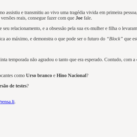
como assistiu e transmitiu ao vivo uma tragédia vivida em primeira pess
s versões reais, consegue fazer com que
Joe
fale.
 seu relacionamento, e a obsessão pela sua ex-mulher e filha o levaram
gica ao máximo, e demonstra o que pode ser o futuro do
“Block”
que es
uinta temporada não agradou o tanto que era esperado. Contudo, com a
hocantes como
Urso branco
e
Hino Nacional
?
são de testes
?
rensa.li
.