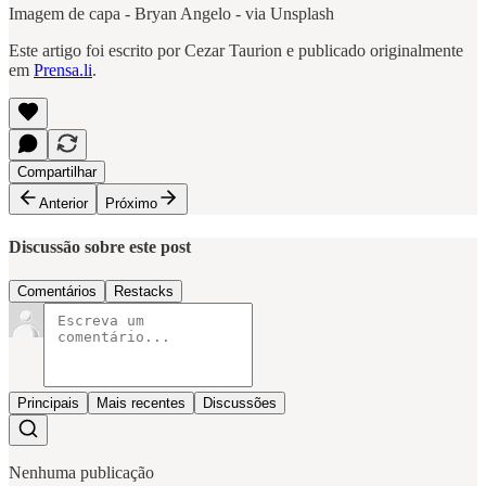
Imagem de capa - Bryan Angelo - via Unsplash
Este artigo foi escrito por Cezar Taurion e publicado originalmente
em
Prensa.li
.
Compartilhar
Anterior
Próximo
Discussão sobre este post
Comentários
Restacks
Principais
Mais recentes
Discussões
Nenhuma publicação