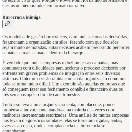
de escrita”. Por quê? Porque o PowerPoint foi banido da Amazon e
eles usam memorandos em formato narrativo.
Burocracia inimiga
Os modelos de gestão burocráticos, com muitas camadas decisórias,
fragmentam a organização em silos, fazendo com que decisões
sejam muito demoradas. Estas decisões acabam precisando percorrer
camadas e mais camadas dentro da hierarquia.
É verdade que muitas empresas reduziram essas camadas, mas
continuam com dificuldades para acelerar o processo decisório por
enfrentarem graves problemas de integração entre seus diversos
sistemas. Obter uma visão rápida e única da organização como um
todo se torna muito difícil. Um exemplo são aquelas empresas que
só conseguem fazer seu fechamento contábil e financeiro duas ou
três semanas após o fim de cada trimestre.
Tudo isso leva a uma organização lenta, complacente, pouco
propensa a inovar, contentando-se na maioria das vezes com
melhorias incrementais setorizadas. Uma análise de muitas empresas
nos leva a diagnósticos similares: elas se tornaram rígidas, lentas,
avessas ao risco, onde a complacência e a burocracia se
entranharam.