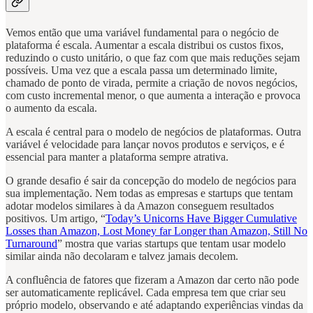
Vemos então que uma variável fundamental para o negócio de
plataforma é escala. Aumentar a escala distribui os custos fixos,
reduzindo o custo unitário, o que faz com que mais reduções sejam
possíveis. Uma vez que a escala passa um determinado limite,
chamado de ponto de virada, permite a criação de novos negócios,
com custo incremental menor, o que aumenta a interação e provoca
o aumento da escala.
A escala é central para o modelo de negócios de plataformas. Outra
variável é velocidade para lançar novos produtos e serviços, e é
essencial para manter a plataforma sempre atrativa.
O grande desafio é sair da concepção do modelo de negócios para
sua implementação. Nem todas as empresas e startups que tentam
adotar modelos similares à da Amazon conseguem resultados
positivos. Um artigo, “
Today’s Unicorns Have Bigger Cumulative
Losses than Amazon, Lost Money far Longer than Amazon, Still No
Turnaround
” mostra que varias startups que tentam usar modelo
similar ainda não decolaram e talvez jamais decolem.
A confluência de fatores que fizeram a Amazon dar certo não pode
ser automaticamente replicável. Cada empresa tem que criar seu
próprio modelo, observando e até adaptando experiências vindas da