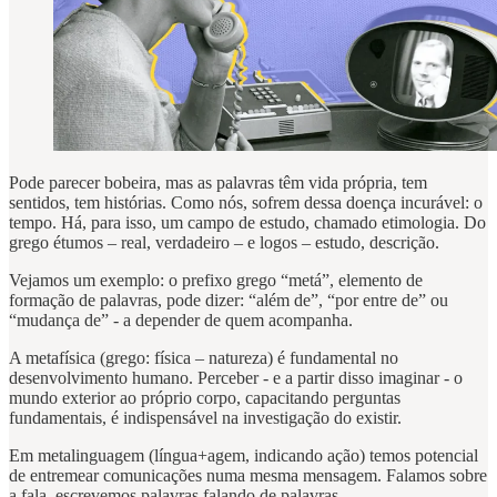
Pode parecer bobeira, mas as palavras têm vida própria, tem
sentidos, tem histórias. Como nós, sofrem dessa doença incurável: o
tempo. Há, para isso, um campo de estudo, chamado etimologia. Do
grego étumos – real, verdadeiro – e logos – estudo, descrição.
Vejamos um exemplo: o prefixo grego “metá”, elemento de
formação de palavras, pode dizer: “além de”, “por entre de” ou
“mudança de” - a depender de quem acompanha.
A metafísica (grego: física – natureza) é fundamental no
desenvolvimento humano. Perceber - e a partir disso imaginar - o
mundo exterior ao próprio corpo, capacitando perguntas
fundamentais, é indispensável na investigação do existir.
Em metalinguagem (língua+agem, indicando ação) temos potencial
de entremear comunicações numa mesma mensagem. Falamos sobre
a fala, escrevemos palavras falando de palavras.