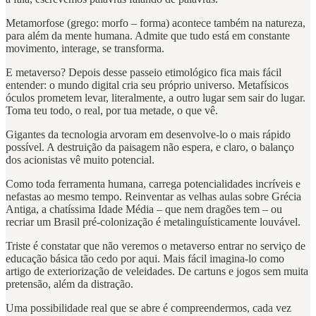
Metamorfose (grego: morfo – forma) acontece também na natureza,
para além da mente humana. Admite que tudo está em constante
movimento, interage, se transforma.
E metaverso? Depois desse passeio etimológico fica mais fácil
entender: o mundo digital cria seu próprio universo. Metafísicos
óculos prometem levar, literalmente, a outro lugar sem sair do lugar.
Toma teu todo, o real, por tua metade, o que vê.
Gigantes da tecnologia arvoram em desenvolve-lo o mais rápido
possível. A destruição da paisagem não espera, e claro, o balanço
dos acionistas vê muito potencial.
Como toda ferramenta humana, carrega potencialidades incríveis e
nefastas ao mesmo tempo. Reinventar as velhas aulas sobre Grécia
Antiga, a chatíssima Idade Média – que nem dragões tem – ou
recriar um Brasil pré-colonização é metalinguísticamente louvável.
Triste é constatar que não veremos o metaverso entrar no serviço de
educação básica tão cedo por aqui. Mais fácil imagina-lo como
artigo de exteriorização de veleidades. De cartuns e jogos sem muita
pretensão, além da distração.
Uma possibilidade real que se abre é compreendermos, cada vez