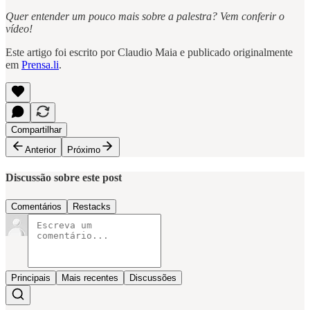
Quer entender um pouco mais sobre a palestra? Vem conferir o
vídeo!
Este artigo foi escrito por Claudio Maia e publicado originalmente
em
Prensa.li
.
Compartilhar
Anterior
Próximo
Discussão sobre este post
Comentários
Restacks
Principais
Mais recentes
Discussões