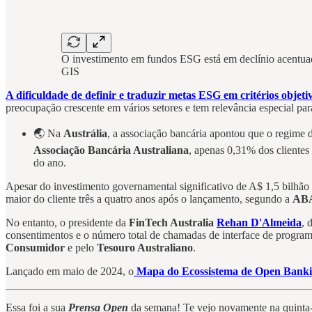
O investimento em fundos ESG está em declínio acentuado
GIS
A dificuldade de definir e traduzir metas ESG em critérios objeti
preocupação crescente em vários setores e tem relevância especial par
🌏 Na
Austrália
, a associação bancária apontou que o regime 
Associação Bancária Australiana
, apenas 0,31% dos cliente
do ano.
Apesar do investimento governamental significativo de A$ 1,5 bilhão 
maior do cliente três a quatro anos após o lançamento, segundo a
AB
No entanto, o presidente da
FinTech Australia
Rehan D'Almeida
, 
consentimentos e o número total de chamadas de interface de program
Consumidor
e pelo
Tesouro Australiano
.
Lançado em maio de 2024, o
Mapa do Ecossistema de Open Banking
Essa foi a sua
Prensa Open
da semana! Te vejo novamente na quinta