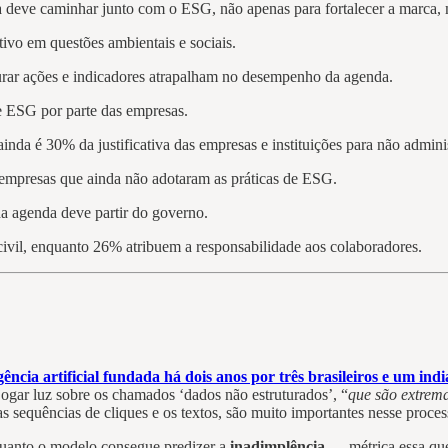
 deve caminhar junto com o ESG, não apenas para fortalecer a marca, 
ivo em questões ambientais e sociais.
rar ações e indicadores atrapalham no desempenho da agenda.
e ESG por parte das empresas.
ainda é 30% da justificativa das empresas e instituições para não admi
 empresas que ainda não adotaram as práticas de ESG.
a agenda deve partir do governo.
civil, enquanto 26% atribuem a responsabilidade aos colaboradores.
ia artificial fundada há dois anos por três brasileiros e um india
jogar luz sobre os chamados ‘dados não estruturados’, “
que são extrem
sequências de cliques e os textos, são muito importantes nesse proces
anto o modelo consegue predizer a
inadimplência
— métrica essa que