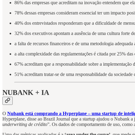
86% das empresas que acreditam na inovação entendem que ela
78% dessas empresas consideram essencial ter um impacto posit
40% dos entrevistados responderam que a dificuldade de mensu
32% dos executivos apontam a ausência de uma cultura forte d
a falta de recursos financeiros e de uma metodologia adequada 
a alta complexidade das regulamentações é citada por 25% das
67% acreditam que a responsabilidade sobre a implementação d
51% acreditam tratar-se de uma responsabilidade da sociedade 
NUBANK + IA
O
Nubank está comprando a Hyperplane – uma startup de inteligênc
Hyperplane, disse ao Brazil Journal que a startup ajudou o Nubank a 
underwriting de crédito
”. Os dados de comportamento de uso, como as 
Uma das métricas analisadas é a
‘area under the curve’,
que mede qu