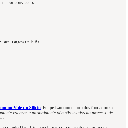
mas por convicção.
nistrarem ações de ESG.
no no Vale do Silício
. Felipe Lamounier, um dos fundadores da
amente valiosos e normalmente não são usados no processo de
so.
, segundo David, teve melhoras com o uso dos algoritmos da