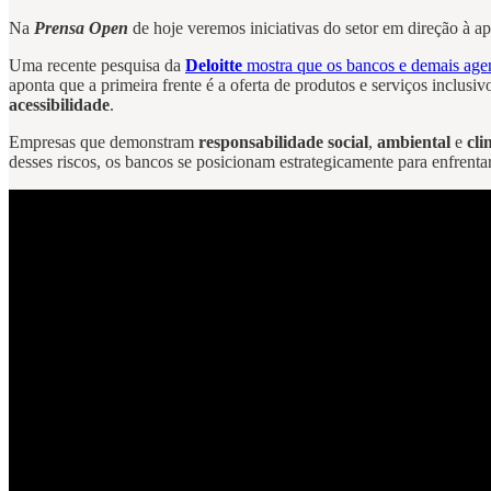
Na
Prensa Open
de hoje veremos iniciativas do setor em direção à a
Uma recente pesquisa da
Deloitte
mostra que os bancos e demais agen
aponta que a primeira frente é a oferta de produtos e serviços inclusi
acessibilidade
.
Empresas que demonstram
responsabilidade social
,
ambiental
e
cli
desses riscos, os bancos se posicionam estrategicamente para enfrent