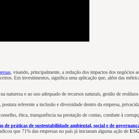
presas
, visando, principalmente, a redução dos impactos dos negócios
ceiros. Em investimentos, significa uma aplicação que, além das métri
a natureza e ao uso adequado de recursos naturais, gestão de resíduos q
postura referente a inclusão e diversidade dentro da empresa, privacid
nselho, ética, transparência na prestação de contas, combate à corrupç
o de práticas de sustentabilidade ambiental, social e de governan
indicou que 71% das empresas no país já iniciaram alguma ação de
ESG