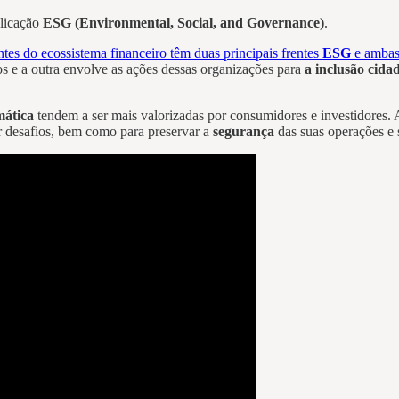
plicação
ESG (Environmental, Social, and Governance)
.
tes do ecossistema financeiro
têm duas principais frentes
ESG
e ambas
vos e a outra envolve as ações dessas organizações para
a inclusão cida
mática
tendem a ser mais valorizadas por consumidores e investidores.
ar desafios, bem como para preservar a
segurança
das suas operações e