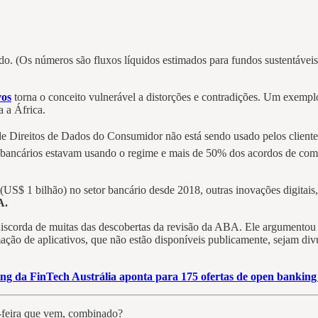
. (Os números são fluxos líquidos estimados para fundos sustentáveis ​
vos
torna o conceito vulnerável a distorções e contradições. Um exempl
a a África.
de Direitos de Dados do Consumidor não está sendo usado pelos cliente
s bancários estavam usando o regime e mais de 50% dos acordos de com
(US$ 1 bilhão) no setor bancário desde 2018, outras inovações digitai
A.
discorda de muitas das descobertas da revisão da ABA. Ele argumento
ação de aplicativos, que não estão disponíveis publicamente, sejam di
 da FinTech Austrália aponta para 175 ofertas de open banking a
-feira que vem, combinado?