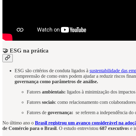
🤝 ESG na prática
ESG são critérios de conduta ligados à
sustentabilidade das em
compreensão de como estes podem ajudar a reduzir riscos finan
governança como parâmetros de análise.
Fatores
ambientais:
ligados à minimização dos impactos n
Fatores
sociais
: como relacionamento com colaboradores, 
Fatores de
governança:
se referem a independência do co
No último ano o
Brasil registrou um avanço considerável na adoçã
de Comércio para o Brasil
. O estudo entrevistou
687 executivo
s e 