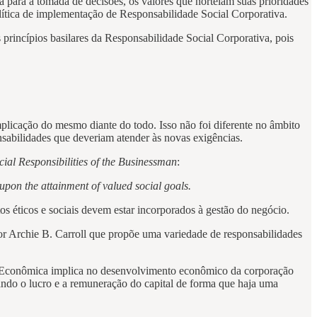
a para a tomada de decisões, os valores que norteiam suas prioridades
ítica de implementação de Responsabilidade Social Corporativa.
princípios basilares da Responsabilidade Social Corporativa, pois
licação do mesmo diante do todo. Isso não foi diferente no âmbito
abilidades que deveriam atender às novas exigências.
cial Responsibilities of the Businessman
:
 upon the attainment of valued social goals.
 éticos e sociais devem estar incorporados à gestão do negócio.
or Archie B. Carroll que propõe uma variedade de responsabilidades
de Econômica implica no desenvolvimento econômico da corporação
sando o lucro e a remuneração do capital de forma que haja uma