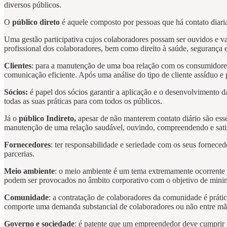
diversos públicos.
O
público direto
é aquele composto por pessoas que há contato diari
Uma gestão participativa cujos colaboradores possam ser ouvidos e v
profissional dos colaboradores, bem como direito à saúde, segurança 
Clientes
: para a manutenção de uma boa relação com os consumidores 
comunicação eficiente. Após uma análise do tipo de cliente assíduo e 
Sócios:
é papel dos sócios garantir a aplicação e o desenvolvimento d
todas as suas práticas para com todos os públicos.
Já o
público Indireto,
apesar de não manterem contato diário são esse
manutenção de uma relação saudável, ouvindo, compreendendo e satis
Fornecedores
: ter responsabilidade e seriedade com os seus fornece
parcerias.
Meio ambiente
: o meio ambiente é um tema extremamente ocorrente a
podem ser provocados no âmbito corporativo com o objetivo de minimiz
Comunidade
: a contratação de colaboradores da comunidade é prát
comporte uma demanda substancial de colaboradores ou não entre mão d
Governo e sociedade
: é patente que um empreendedor deve cumprir 