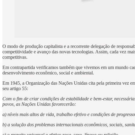
O modo de produção capitalista e a recorrente delegação de responsabi
competitividade e avanço das novas tecnologias. Assim, cada vez mai
competitivas.
Em contrapartida verificamos também que vivemos em um mundo cada v
desenvolvimento econômico, social e ambiental.
Em 1945, a Organização das Nações Unidas cita pela primeira vez e
seu artigo 55:
Com o fim de criar condições de estabilidade e bem-estar, necessária
povos, as Nações Unidas favorecerão:
a) níveis mais altos de vida, trabalho efetivo e condições de progress
b) a solução dos problemas internacionais econômicos, sociais, sanit
c) o respeito universal e efetivo raça, sexo, língua ou religião.