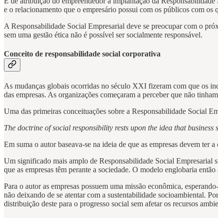
É de atribuição do empreendedor a implantação da Responsabilidade Soc
e o relacionamento que o empresário possui com os públicos com os 
A Responsabilidade Social Empresarial deve se preocupar com o próxim
sem uma gestão ética não é possível ser socialmente responsável.
Conceito de responsabilidade social corporativa
As mudanças globais ocorridas no século XXI fizeram com que os indi
das empresas. As organizações começaram a perceber que não tinham
Uma das primeiras conceituações sobre a Responsabilidade Social 
The doctrine of social responsibility rests upon the idea that business
Em suma o autor baseava-se na ideia de que as empresas devem ter a 
Um significado mais amplo de Responsabilidade Social Empresarial su
que as empresas têm perante a sociedade. O modelo englobaria então a 
Para o autor as empresas possuem uma missão econômica, esperando-
não deixando de se atentar com a sustentabilidade socioambiental. Po
distribuição deste para o progresso social sem afetar os recursos ambie