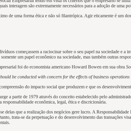
ial Empresarial tendo em vista os critérios que o empresário se utiliz
quais interagem são extremamente necessários para a adoção de uma pol
o de uma forma ética e não só filantrópica. Agir eticamente é um dos 
víduos começassem a raciocinar sobre o seu papel na sociedade e a imp
 somente um papel econômico na sociedade, mas também outras respons
Empresarial foi do economista americano Howard Bowen em sua obra
So
 should be conducted with concern for the effects of business operations
compreensão do impacto social que produzem e que os desenvolvimentos
rge a partir de 1979 através do conceito estabelecido pelo administrad
responsabilidade econômica, legal, ética e discricionária.
se delas que a realização dos negócios gere lucro. A Responsabilida
rtanto, trata-se da perpetuação e do desenvolvimento das transações vi
ntais.