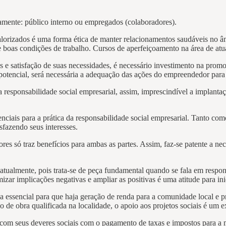
amente: público interno ou empregados (colaboradores).
alorizados é uma forma ética de manter relacionamentos saudáveis no 
e boas condições de trabalho. Cursos de aperfeiçoamento na área de at
e satisfação de suas necessidades, é necessário investimento na promoç
potencial, será necessária a adequação das ações do empreendedor para a
a responsabilidade social empresarial, assim, imprescindível a implanta
nciais para a prática da responsabilidade social empresarial. Tanto com
fazendo seus interesses.
dores só traz benefícios para ambas as partes. Assim, faz-se patente a 
tualmente, pois trata-se de peça fundamental quando se fala em respons
ar implicações negativas e ampliar as positivas é uma atitude para in
ica essencial para que haja geração de renda para a comunidade local 
e obra qualificada na localidade, o apoio aos projetos sociais é um e
com seus deveres sociais com o pagamento de taxas e impostos para a m