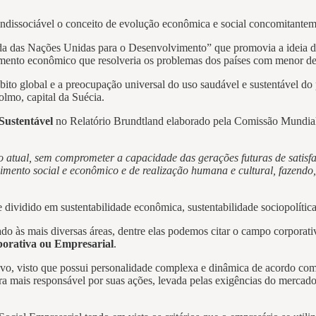
indissociável o conceito de evolução econômica e social concomitantem
das Nações Unidas para o Desenvolvimento” que promovia a ideia de q
imento econômico que resolveria os problemas dos países com menor de
ito global e a preocupação universal do uso saudável e sustentável 
mo, capital da Suécia.
Sustentável
no Relatório Brundtland elaborado pela Comissão Mundia
atual, sem comprometer a capacidade das gerações futuras de satisfaze
lvimento social e econômico e de realização humana e cultural, fazend
ividido em sustentabilidade econômica, sustentabilidade sociopolítica 
do às mais diversas áreas, dentre elas podemos citar o campo corpora
porativa ou Empresarial
.
vo, visto que possui personalidade complexa e dinâmica de acordo com
a mais responsável por suas ações, levada pelas exigências do mercado,