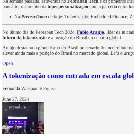
Na semana passada, estivemos no
Febraban Tech
e os primeiros ins
bancário, o caminho da
hiperpersonalização
com a parceria entre
ba
Na
Prensa Open
de hoje: Tokenização; Embedded Finance; Zo
No último dia do Febraban Tech 2024,
Fabio Araújo
, líder da inic
futuro da tokenização
e a posição do Brasil no cenário global.
Araújo destacou o pioneirismo do Brasil no cenário financeiro intern
elevar ainda mais a posição do Brasil no mercado global.
Leia o artig
Open
A tokenização como entrada em escala glo
Fernanda Waisman
e
Prensa
·
June 27, 2024