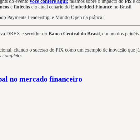
ights do evento
você confere aqui:
falamos sobre o impacto do
Pix
e d
ncos
e
fintechs
e o atual cenário do
Embedded Finance
no Brasil.
op Payments Leadership; e Mundo Open na prática!
iativa DREX e servidor do
Banco Central do Brasil
, em um dos painéis
acional, citando o sucesso do PIX como um exemplo de inovação que já 
o completo:
bal no mercado financeiro