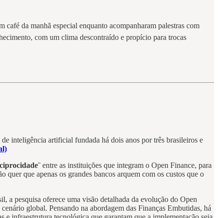
e um café da manhã especial enquanto acompanharam palestras com
nhecimento, com um clima descontraído e propício para trocas
nteligência artificial fundada há dois anos por três brasileiros e
al)
eciprocidade¨
entre as instituições que integram o Open Finance, para
e não quer que apenas os grandes bancos arquem com os custos que o
il, a pesquisa oferece uma visão detalhada da evolução do Open
 cenário global. Pensando na abordagem das Finanças Embutidas, há
mas e infraestrutura tecnológica que garantam que a implementação seja