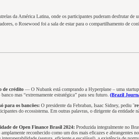
strelas da América Latina, onde os participantes puderam desfrutar d
zadores, o Rosewood foi a sala de estar para o compartilhamento de co
 de crédito
— O Nubank está comprando a Hyperplane – uma startup de i
 banco mas “extremamente estratégica” para seu futuro.
(Brazil Journ
só para os bancões:
O presidente da Febraban, Isaac Sidney, pediu
¨r
rticipantes do ecossistema. Em outras palavras, o dirigente da entidad
ridade de Open Finance Brasil 2024:
Produzida integralmente no Bras
do amplamente reconhecido como um dos mais eficazes e abrangentes no
 interoperabilidade (segura, eficiente e escalável), a existência de nor