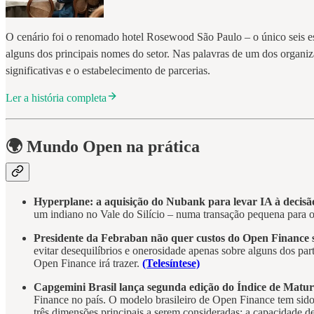
O cenário foi o renomado hotel Rosewood São Paulo – o único seis e
alguns dos principais nomes do setor. Nas palavras de um dos organi
significativas e o estabelecimento de parcerias.
Ler a história completa
🌍 Mundo Open na prática
Hyperplane: a aquisição do Nubank para levar IA à decisão
um indiano no Vale do Silício – numa transação pequena para o
Presidente da Febraban não quer custos do Open Finance 
evitar desequilíbrios e onerosidade apenas sobre alguns dos pa
Open Finance irá trazer.
(Telesíntese)
Capgemini Brasil lança segunda edição do Índice de Matu
Finance no país. O modelo brasileiro de Open Finance tem si
três dimensões principais a serem consideradas: a capacidade de