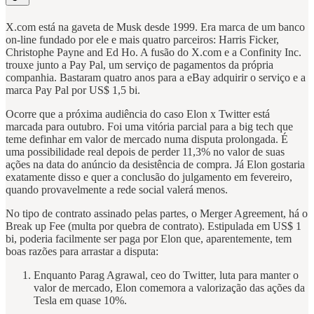
X.com está na gaveta de Musk desde 1999. Era marca de um banco
on-line fundado por ele e mais quatro parceiros: Harris Ficker,
Christophe Payne and Ed Ho. A fusão do X.com e a Confinity Inc.
trouxe junto a Pay Pal, um serviço de pagamentos da própria
companhia. Bastaram quatro anos para a eBay adquirir o serviço e a
marca Pay Pal por US$ 1,5 bi.
Ocorre que a próxima audiência do caso Elon x Twitter está
marcada para outubro. Foi uma vitória parcial para a big tech que
teme definhar em valor de mercado numa disputa prolongada. É
uma possibilidade real depois de perder 11,3% no valor de suas
ações na data do anúncio da desistência de compra. Já Elon gostaria
exatamente disso e quer a conclusão do julgamento em fevereiro,
quando provavelmente a rede social valerá menos.
No tipo de contrato assinado pelas partes, o Merger Agreement, há o
Break up Fee (multa por quebra de contrato). Estipulada em US$ 1
bi, poderia facilmente ser paga por Elon que, aparentemente, tem
boas razões para arrastar a disputa:
Enquanto Parag Agrawal, ceo do Twitter, luta para manter o
valor de mercado, Elon comemora a valorização das ações da
Tesla em quase 10%.