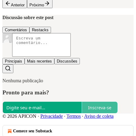
Anterior
Próximo
Discussão sobre este post
Comentários
Restacks
Principais
Mais recentes
Discussões
Nenhuma publicação
Pronto para mais?
Inscreva-se
© 2026 APICON
·
Privacidade
∙
Termos
∙
Aviso de coleta
Comece seu Substack