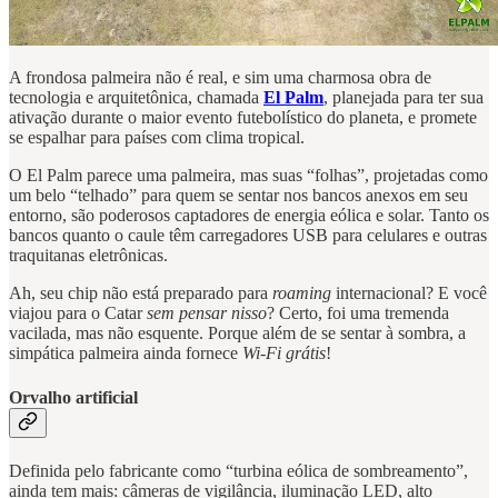
A frondosa palmeira não é real, e sim uma charmosa obra de
tecnologia e arquitetônica, chamada
El Palm
, planejada para ter sua
ativação durante o maior evento futebolístico do planeta, e promete
se espalhar para países com clima tropical.
O El Palm parece uma palmeira, mas suas “folhas”, projetadas como
um belo “telhado” para quem se sentar nos bancos anexos em seu
entorno, são poderosos captadores de energia eólica e solar. Tanto os
bancos quanto o caule têm carregadores USB para celulares e outras
traquitanas eletrônicas.
Ah, seu chip não está preparado para
roaming
internacional? E você
viajou para o Catar
sem pensar nisso
? Certo, foi uma tremenda
vacilada, mas não esquente. Porque além de se sentar à sombra, a
simpática palmeira ainda fornece
Wi-Fi grátis
!
Orvalho artificial
Definida pelo fabricante como “turbina eólica de sombreamento”,
ainda tem mais: câmeras de vigilância, iluminação LED, alto