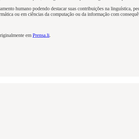
mento humano podendo destacar suas contribuições na linguística, pedag
nformática ou em ciências da computação ou da informação com consequên
 originalmente em
Prensa.li
.