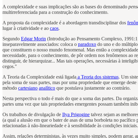
A complexidade e suas implicações são as bases do denominado
pens
multirreferenciada para a construção do conhecimento.
A proposta da complexidade é a abordagem transdisciplinar dos
fenô
lugar à criatividade e ao
caos
.
Segundo
Edgar Morin
(Introdução ao Pensamento Complexo, 1991:17/
inseparavelmente associados: coloca o
paradoxo
do uno e do múltiplo
que constituem o nosso mundo fenomenal. Mas então a complexidade a
necessidade, para o conhecimento, de pôr ordem nos fenômenos ao rejeit
distinguir, de hierarquizar... Mas tais operações, necessárias à intelig
cegos."
A Teoria da Complexidade está ligada
a Teoria dos sistemas
. Um sist
pela soma de suas partes, mas por uma propriedade que emerge deste 
método
cartesiano
analítico
que postulava justamente ao contrário.
Nesta perspectiva o todo é mais do que a soma das partes. Da organi
partes uma vez que tais propriedades emergentes possam também inibi
Os trabalhos de divulgação de
Ilya Prigogine
talvez sejam as melhores
(a qual a alusão em que o bater de asas de uma borboleta no pacífico p
relacionadas à não-lineariedade e à sensibilidade às condições iniciais.
Assim, relações deterministas, às vezes muito simples, podem gerar, ap