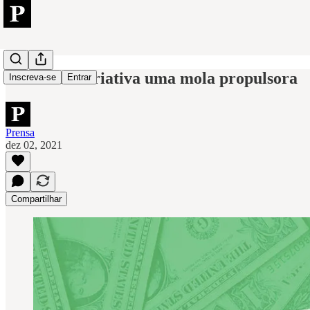
Economia Criativa uma mola propulsora
Inscreva-se
Entrar
Prensa
dez 02, 2021
Compartilhar