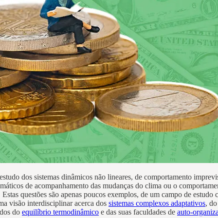
estudo dos sistemas dinâmicos não lineares, de comportamento imprevisí
emáticos de acompanhamento das mudanças do clima ou o comportamento 
 Estas questões são apenas poucos exemplos, de um campo de estudo co
ma visão interdisciplinar acerca dos
sistemas complexos adaptativos
, d
ados do
equilíbrio termodinâmico
e das suas faculdades de
auto-organiz