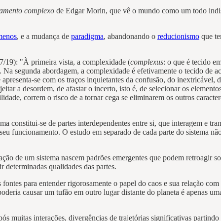
amento complexo
de Edgar Morin, que vê o mundo como um todo indis
menos
, e a mudança de
paradigma
, abandonando o
reducionismo
que te
19): "À primeira vista, a complexidade (
complexus
: o que é tecido e
. Na segunda abordagem, a complexidade é efetivamente o tecido de a
presenta-se com os traços inquietantes da confusão, do inextricável,
ar a desordem, de afastar o incerto, isto é, de selecionar os elementos 
ibilidade, correm o risco de a tornar cega se eliminarem os outros caracte
ema constitui-se de partes interdependentes entre si, que interagem e t
seu funcionamento. O estudo em separado de cada parte do sistema não
zação de um sistema nascem padrões emergentes que podem retroagir so
r determinadas qualidades das partes.
 fontes para entender rigorosamente o papel do caos e sua relação com a
oderia causar um tufão em outro lugar distante do planeta é apenas uma a
ós muitas interações, divergências de trajetórias significativas partind