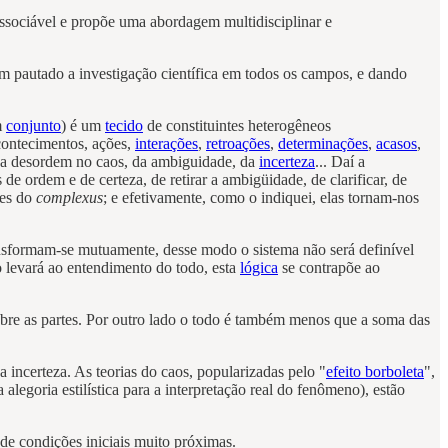
sociável e propõe uma abordagem multidisciplinar e
m pautado a investigação científica em todos os campos, e dando
m
conjunto
) é um
tecido
de constituintes heterogêneos
contecimentos, ações,
interações
,
retroações
,
determinações
,
acasos
,
 da desordem no caos, da ambiguidade, da
incerteza
... Daí a
de ordem e de certeza, de retirar a ambigüidade, de clarificar, de
res do
complexus
; e efetivamente, como o indiquei, elas tornam-nos
ransformam-se mutuamente, desse modo o sistema não será definível
 levará ao entendimento do todo, esta
lógica
se contrapõe ao
bre as partes. Por outro lado o todo é também menos que a soma das
 incerteza. As teorias do caos, popularizadas pelo "
efeito borboleta
",
legoria estilística para a interpretação real do fenômeno), estão
o de condições iniciais muito próximas.