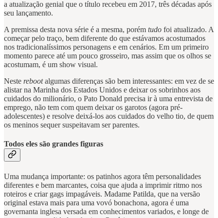
a atualização genial que o título recebeu em 2017, três décadas após
seu lançamento.
A premissa desta nova série é a mesma, porém
tudo
foi atualizado. A
começar pelo traço, bem diferente do que estávamos acostumados
nos tradicionalíssimos personagens e em cenários. Em um primeiro
momento parece até um pouco grosseiro, mas assim que os olhos se
acostumam, é um show visual.
Neste
reboot
algumas diferenças são bem interessantes: em vez de se
alistar na Marinha dos Estados Unidos e deixar os sobrinhos aos
cuidados do milionário, o Pato Donald precisa ir à uma entrevista de
emprego, não tem com quem deixar os garotos (agora pré-
adolescentes) e resolve deixá-los aos cuidados do velho tio, de quem
os meninos sequer suspeitavam ser parentes.
Todos eles são grandes figuras
Uma mudança importante: os patinhos agora têm personalidades
diferentes e bem marcantes, coisa que ajuda a imprimir ritmo nos
roteiros e criar gags impagáveis. Madame Patilda, que na versão
original estava mais para uma vovó bonachona, agora é uma
governanta inglesa versada em conhecimentos variados, e longe de