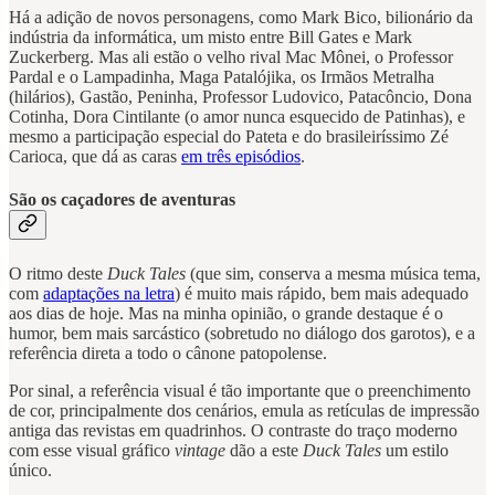
Há a adição de novos personagens, como Mark Bico, bilionário da
indústria da informática, um misto entre Bill Gates e Mark
Zuckerberg. Mas ali estão o velho rival Mac Mônei, o Professor
Pardal e o Lampadinha, Maga Patalójika, os Irmãos Metralha
(hilários), Gastão, Peninha, Professor Ludovico, Patacôncio, Dona
Cotinha, Dora Cintilante (o amor nunca esquecido de Patinhas), e
mesmo a participação especial do Pateta e do brasileiríssimo Zé
Carioca, que dá as caras
em três episódios
.
São os caçadores de aventuras
O ritmo deste
Duck Tales
(que sim, conserva a mesma música tema,
com
adaptações na letra
) é muito mais rápido, bem mais adequado
aos dias de hoje. Mas na minha opinião, o grande destaque é o
humor, bem mais sarcástico (sobretudo no diálogo dos garotos), e a
referência direta a todo o cânone patopolense.
Por sinal, a referência visual é tão importante que o preenchimento
de cor, principalmente dos cenários, emula as retículas de impressão
antiga das revistas em quadrinhos. O contraste do traço moderno
com esse visual gráfico
vintage
dão a este
Duck Tales
um estilo
único.