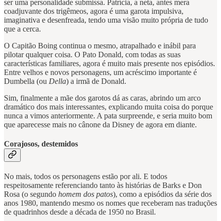
ser uma personalidade submissa. Patrícia, a neta, antes mera
coadjuvante dos trigêmeos, agora é uma garota impulsiva,
imaginativa e desenfreada, tendo uma visão muito própria de tudo
que a cerca.
O Capitão Boing continua o mesmo, atrapalhado e inábil para
pilotar qualquer coisa. O Pato Donald, com todas as suas
características familiares, agora é muito mais presente nos episódios.
Entre velhos e novos personagens, um acréscimo importante é
Dumbella (ou
Della
) a irmã de Donald.
Sim, finalmente a mãe dos garotos dá as caras, abrindo um arco
dramático dos mais interessantes, explicando muita coisa do porque
nunca a vimos anteriormente. A pata surpreende, e seria muito bom
que aparecesse mais no cânone da Disney de agora em diante.
Corajosos, destemidos
No mais, todos os personagens estão por ali. E todos
respeitosamente referenciando tanto às histórias de Barks e Don
Rosa (o segundo
homem dos patos
), como a episódios da série dos
anos 1980, mantendo mesmo os nomes que receberam nas traduções
de quadrinhos desde a década de 1950 no Brasil.