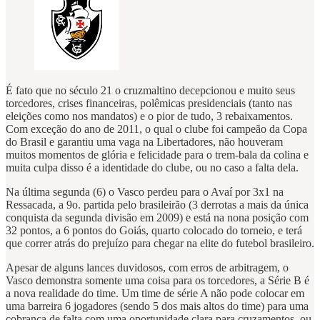
É fato que no século 21 o cruzmaltino decepcionou e muito seus
torcedores, crises financeiras, polêmicas presidenciais (tanto nas
eleições como nos mandatos) e o pior de tudo, 3 rebaixamentos.
Com exceção do ano de 2011, o qual o clube foi campeão da Copa
do Brasil e garantiu uma vaga na Libertadores, não houveram
muitos momentos de glória e felicidade para o trem-bala da colina e
muita culpa disso é a identidade do clube, ou no caso a falta dela.
Na última segunda (6) o Vasco perdeu para o Avaí por 3x1 na
Ressacada, a 9o. partida pelo brasileirão (3 derrotas a mais da única
conquista da segunda divisão em 2009) e está na nona posição com
32 pontos, a 6 pontos do Goiás, quarto colocado do torneio, e terá
que correr atrás do prejuízo para chegar na elite do futebol brasileiro.
Apesar de alguns lances duvidosos, com erros de arbitragem, o
Vasco demonstra somente uma coisa para os torcedores, a Série B é
a nova realidade do time. Um time de série A não pode colocar em
uma barreira 6 jogadores (sendo 5 dos mais altos do time) para uma
cobrança de falta com uma oportunidade clara para cruzamentos, ou