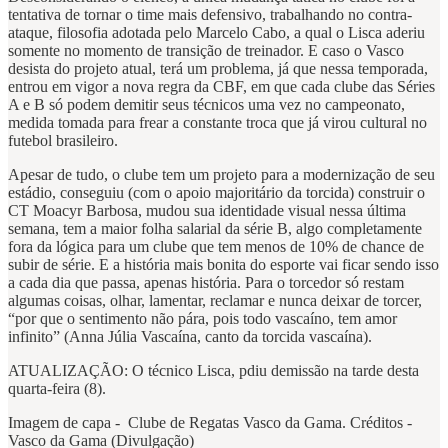
tentativa de tornar o time mais defensivo, trabalhando no contra-
ataque, filosofia adotada pelo Marcelo Cabo, a qual o Lisca aderiu
somente no momento de transição de treinador. E caso o Vasco
desista do projeto atual, terá um problema, já que nessa temporada,
entrou em vigor a nova regra da CBF, em que cada clube das Séries
A e B só podem demitir seus técnicos uma vez no campeonato,
medida tomada para frear a constante troca que já virou cultural no
futebol brasileiro.
Apesar de tudo, o clube tem um projeto para a modernização de seu
estádio, conseguiu (com o apoio majoritário da torcida) construir o
CT Moacyr Barbosa, mudou sua identidade visual nessa última
semana, tem a maior folha salarial da série B, algo completamente
fora da lógica para um clube que tem menos de 10% de chance de
subir de série. E a história mais bonita do esporte vai ficar sendo isso
a cada dia que passa, apenas história. Para o torcedor só restam
algumas coisas, olhar, lamentar, reclamar e nunca deixar de torcer,
“por que o sentimento não pára, pois todo vascaíno, tem amor
infinito” (Anna Júlia Vascaína, canto da torcida vascaína).
ATUALIZAÇÃO: O técnico Lisca, pdiu demissão na tarde desta
quarta-feira (8).
Imagem de capa - Clube de Regatas Vasco da Gama. Créditos -
Vasco da Gama (Divulgação)