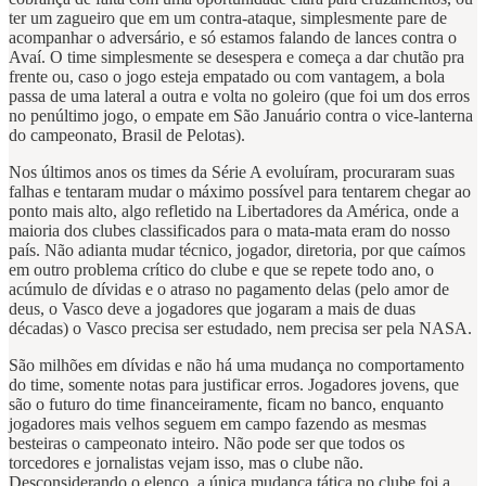
ter um zagueiro que em um contra-ataque, simplesmente pare de
acompanhar o adversário, e só estamos falando de lances contra o
Avaí. O time simplesmente se desespera e começa a dar chutão pra
frente ou, caso o jogo esteja empatado ou com vantagem, a bola
passa de uma lateral a outra e volta no goleiro (que foi um dos erros
no penúltimo jogo, o empate em São Januário contra o vice-lanterna
do campeonato, Brasil de Pelotas).
Nos últimos anos os times da Série A evoluíram, procuraram suas
falhas e tentaram mudar o máximo possível para tentarem chegar ao
ponto mais alto, algo refletido na Libertadores da América, onde a
maioria dos clubes classificados para o mata-mata eram do nosso
país. Não adianta mudar técnico, jogador, diretoria, por que caímos
em outro problema crítico do clube e que se repete todo ano, o
acúmulo de dívidas e o atraso no pagamento delas (pelo amor de
deus, o Vasco deve a jogadores que jogaram a mais de duas
décadas) o Vasco precisa ser estudado, nem precisa ser pela NASA.
São milhões em dívidas e não há uma mudança no comportamento
do time, somente notas para justificar erros. Jogadores jovens, que
são o futuro do time financeiramente, ficam no banco, enquanto
jogadores mais velhos seguem em campo fazendo as mesmas
besteiras o campeonato inteiro. Não pode ser que todos os
torcedores e jornalistas vejam isso, mas o clube não.
Desconsiderando o elenco, a única mudança tática no clube foi a