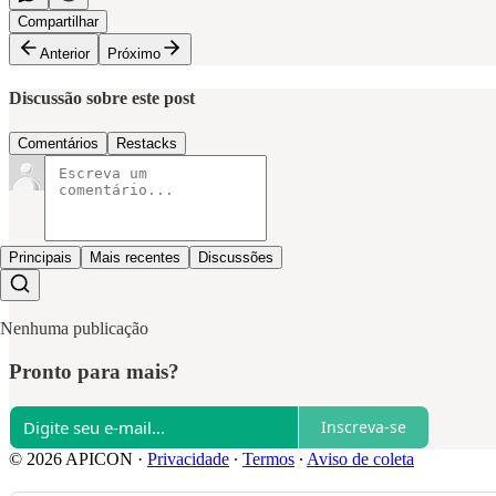
Compartilhar
Anterior
Próximo
Discussão sobre este post
Comentários
Restacks
Principais
Mais recentes
Discussões
Nenhuma publicação
Pronto para mais?
Inscreva-se
© 2026 APICON
·
Privacidade
∙
Termos
∙
Aviso de coleta