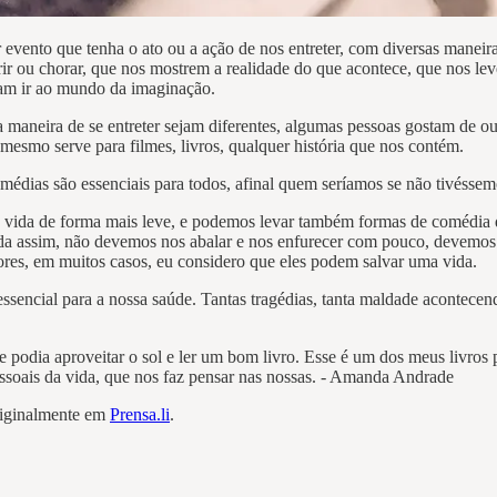
evento que tenha o ato ou a ação de nos entreter, com diversas maneir
rir ou chorar, que nos mostrem a realidade do que acontece, que nos le
çam ir ao mundo da imaginação.
 maneira de se entreter sejam diferentes, algumas pessoas gostam de ouv
 mesmo serve para filmes, livros, qualquer história que nos contém.
médias são essenciais para todos, afinal quem seríamos se não tivésse
 a vida de forma mais leve, e podemos levar também formas de comédia
rida assim, não devemos nos abalar e nos enfurecer com pouco, devemos 
hores, em muitos casos, eu considero que eles podem salvar uma vida.
sencial para a nossa saúde. Tantas tragédias, tanta maldade acontecendo
 podia aproveitar o sol e ler um bom livro. Esse é um dos meus livros p
ssoais da vida, que nos faz pensar nas nossas. - Amanda Andrade
originalmente em
Prensa.li
.