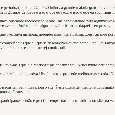
sse período, que foram Cursos Online, a grande maioria gratuito e, out
meus 21 anos de idade é isso o que eu faço, é isso o que eu sou, minist
stava buscando recolocação, acabei me candidatando para algumas vagas
vesse sido Professora de algum dos funcionários daquelas empresas.
 que precisava melhorar, aprender mais, me atualizar, construir meu po
e competências que eu queria desenvolver ou melhorar. Criei um Favori
vidualmente e espero que seja muito útil.
de um e-mail que ele recebeu e me encaminhou. Achei muito pertinente, 
Scolartic é uma iniciativa Hispânica que pretende melhorar as escolas E
essoas também, mas agora o site já está diferente, melhor e com muito 
toria, fóruns, etc.
articipantes, então é preciso sempre dar uma olhadinha no site pra veri