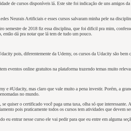
ade de cursos disponíveis lá. Este site foi indicação de uns amigos d
s Neurais Artificiais e esses cursos salvaram minha pele na discipl
semestre de 2018 fiz essa disciplina, que foi dificil pra mim, confess
to, então dá pra notar que lá tem de tudo um pouco.
 Udacity pois, diferentemente da Udemy, os cursos da Udacity são bem ca
e tem eventos online gratuitos na plataforma trazendo temas muito relev
e #Udacity, mas claro que vale muito a pena investir. Porém, a grande
o renomadas no mundo.
 se quiser o certificado você paga uma taxa, olha só que interessante.
amento pois praticamente todos os cursos tem atividades que devem ser f
o eu entrar nesse curso ele vai pedir para que eu entre em alguma seç