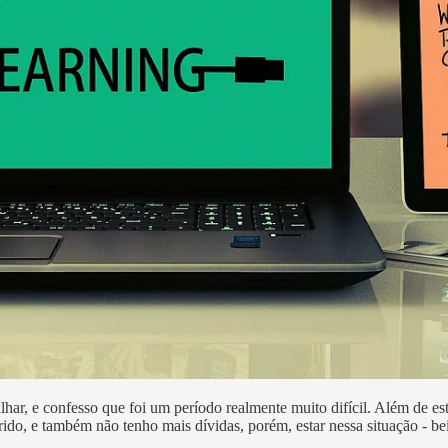
r, e confesso que foi um período realmente muito difícil. Além de esta
arido, e também não tenho mais dívidas, porém, estar nessa situação - be