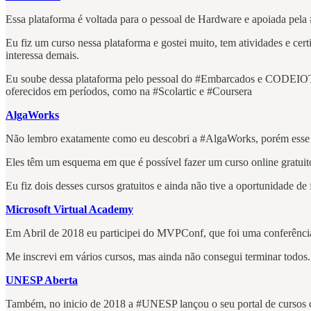
Essa plataforma é voltada para o pessoal de Hardware e apoiada pela
Eu fiz um curso nessa plataforma e gostei muito, tem atividades e c
interessa demais.
Eu soube dessa plataforma pelo pessoal do #Embarcados e CODEIOT sig
oferecidos em períodos, como na #Scolartic e #Coursera
AlgaWorks
Não lembro exatamente como eu descobri a #AlgaWorks, porém esse é
Eles têm um esquema em que é possível fazer um curso online gratuito
Eu fiz dois desses cursos gratuitos e ainda não tive a oportunidade d
Microsoft Virtual Academy
Em Abril de 2018 eu participei do MVPConf, que foi uma conferência
Me inscrevi em vários cursos, mas ainda não consegui terminar todos. 
UNESP Aberta
Também, no inicio de 2018 a #UNESP lançou o seu portal de cursos on