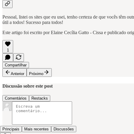
Pessoal, listei os sites que eu usei, tenho certeza de que vocês têm ou
útil a todos! Sucesso para todos!
Este artigo foi escrito por Elaine Cecília Gatto - Cissa e publicado o
1
Compartilhar
Anterior
Próximo
Discussão sobre este post
Comentários
Restacks
Principais
Mais recentes
Discussões