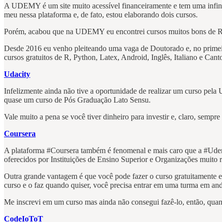
A UDEMY é um site muito acessível financeiramente e tem uma infinid
meu nessa plataforma e, de fato, estou elaborando dois cursos.
Porém, acabou que na UDEMY eu encontrei cursos muitos bons de Rede
Desde 2016 eu venho pleiteando uma vaga de Doutorado e, no primeiro 
cursos gratuitos de R, Python, Latex, Android, Inglês, Italiano e Can
Udacity
Infelizmente ainda não tive a oportunidade de realizar um curso pela
quase um curso de Pós Graduação Lato Sensu.
Vale muito a pena se você tiver dinheiro para investir e, claro, sempr
Coursera
A plataforma #Coursera também é fenomenal e mais caro que a #Udemy 
oferecidos por Instituições de Ensino Superior e Organizações muit
Outra grande vantagem é que você pode fazer o curso gratuitamente e,
curso e o faz quando quiser, você precisa entrar em uma turma em and
Me inscrevi em um curso mas ainda não consegui fazê-lo, então, quand
CodeIoToT