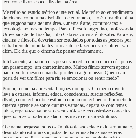
técnicos e livres especializados na área.
Me refiro ao estudo teórico e intelectual. Me refiro ao entendimento
do cinema como uma disciplina de entremeio, isto é, uma disciplina
que engloba mais de uma área. Cinema é arte, comunicação e
tecnologia ao mesmo tempo. Para o filósofo argentino, professor da
Universidade de Brasília, Julio Cabrera cinema é filosofia. Para ele,
cinema e filosofia deveriam ser estudados por todas as pessoas por
se tratarem de importantes formas de se fazer pensar. Cabrera vai
além. Ele diz que o cinema faz pensar afetivamente.
Infelizmente, a maioria das pessoas acredita que o cinema é apenas
um passatempo, um entretenimento. Muitos filmes servem apenas
para divertir mesmo e não há problema algum nisso. Quem não
gosta de ver um filme para rir, se emocionar ou sentir medo?
Porém, o cinema apresenta funções múltiplas. O cinema diverte,
leva a catarses, informa, educa, conscientiza, suscita reflexões,
divulga conhecimento e estimula o autoconhecimento. Por meio do
cinema aprende-se sobre culturas variadas, depara-se com temas
tabus, repensa-se valores, desconstrói- se e reconstrói-se conceitos,
questiona-se o poder instalado nas macro e microestruturas.
O cinema perpassa todos os âmbitos da sociedade e do ser humano,
desnudando estruturas injustas de poder instaladas nas esferas
privadas e públicas, revelando um mundo que poderia existir,