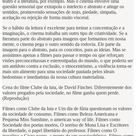
teatro e a literatura, por exemplo. Mas o cinema envolve uma
questão sensorial que extrapola o intelecto e abstrato e atinge os
sentidos, promovendo sensações de nojo, piedade, simpatia,
aceitação ou rejeição de forma muito visceral.
Se o hábito da leitura é excelente para treinar a concentração e a
imaginação, o cinema trabalha um outro tipo de criatividade. Se a
literatura parte do abstrato para imagens que formamos em nossa
mente, o cinema pega o outro sentido da rodovia. Ele parte da
imagem para o abstrato, para os conceitos, para as ideias. Mas se
assistimos apenas a filmes para passar o tempo ou que reforçam
visões preconceituosas e estereotipadas do mundo, o que poderia ser
um antídoto contra a exclusão, o etnocentrismo, a violência torna-se
mais um alimento para uma sociedade pautada pelos ideais
hedonistas e imediatistas da nossa cultura materialista.
Cena do filme Clube da luta, de David Fincher. Diferentemente dos
valores pregados pela sociedade, no filme ganha quem perde.
(Reprodução)
Filmes como Clube da luta e Um dia de fúria questionam os valores
da sociedade de consumo. Filmes como Beleza Americana e
Pequena Miss Sunshine, o american way of life. Filmes como
Sociedade dos poetas mortos, O sorriso de Mona Lisa e Escritores
da liberdade, o papel libertário do professor. Filmes como O
inquilino e Cisne negro, a mente de um esquizofrênico. Filmes como