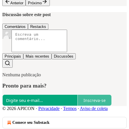
Anterior
Próximo
Discussão sobre este post
Comentários
Restacks
Principais
Mais recentes
Discussões
Nenhuma publicação
Pronto para mais?
Inscreva-se
© 2026 APICON
·
Privacidade
∙
Termos
∙
Aviso de coleta
Comece seu Substack