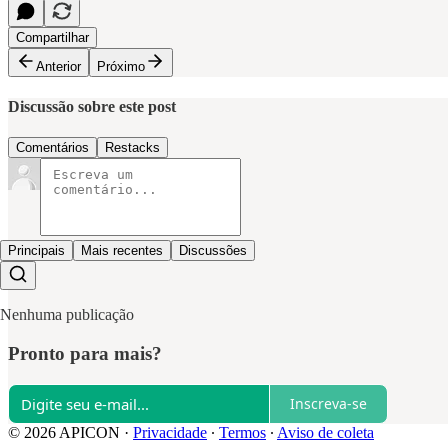
Compartilhar
Anterior
Próximo
Discussão sobre este post
Comentários
Restacks
Principais
Mais recentes
Discussões
Nenhuma publicação
Pronto para mais?
Inscreva-se
© 2026 APICON
·
Privacidade
∙
Termos
∙
Aviso de coleta