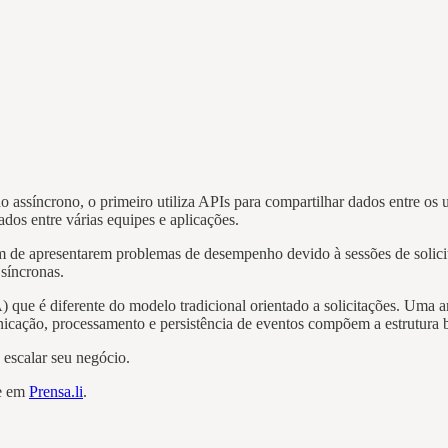
 assíncrono, o primeiro utiliza APIs para compartilhar dados entre os
dos entre várias equipes e aplicações.
ém de apresentarem problemas de desempenho devido à sessões de solicita
 síncronas.
 que é diferente do modelo tradicional orientado a solicitações. Uma a
nicação, processamento e persistência de eventos compõem a estrutura b
 escalar seu negócio.
te em
Prensa.li
.