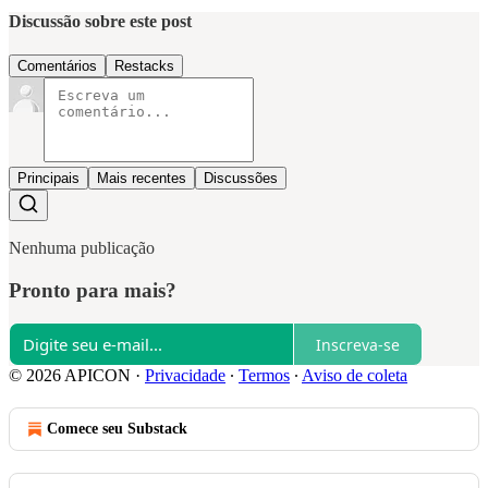
Discussão sobre este post
Comentários
Restacks
Principais
Mais recentes
Discussões
Nenhuma publicação
Pronto para mais?
Inscreva-se
© 2026 APICON
·
Privacidade
∙
Termos
∙
Aviso de coleta
Comece seu Substack