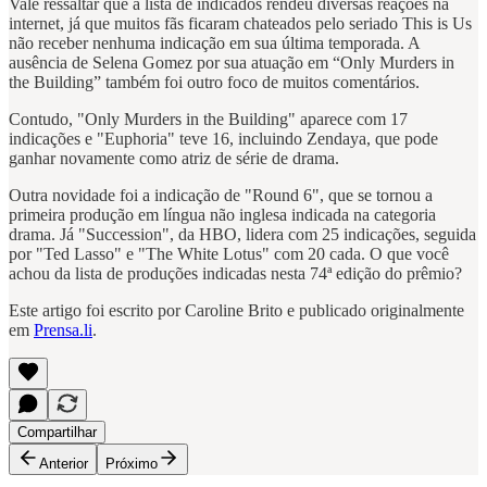
Vale ressaltar que a lista de indicados rendeu diversas reações na
internet, já que muitos fãs ficaram chateados pelo seriado This is Us
não receber nenhuma indicação em sua última temporada. A
ausência de Selena Gomez por sua atuação em “Only Murders in
the Building” também foi outro foco de muitos comentários.
Contudo, "Only Murders in the Building" aparece com 17
indicações e "Euphoria" teve 16, incluindo Zendaya, que pode
ganhar novamente como atriz de série de drama.
Outra novidade foi a indicação de "Round 6", que se tornou a
primeira produção em língua não inglesa indicada na categoria
drama. Já "Succession", da HBO, lidera com 25 indicações, seguida
por "Ted Lasso" e "The White Lotus" com 20 cada. O que você
achou da lista de produções indicadas nesta 74ª edição do prêmio?
Este artigo foi escrito por Caroline Brito e publicado originalmente
em
Prensa.li
.
Compartilhar
Anterior
Próximo