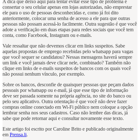
A dica que deixo aqui para tentar evitar esse tipo de problema é
consertar o seu celular apenas em lojas autorizadas, não emprestar
ele para o uso de pessoas desconhecidas e, como já foi dito
anteriormente, colocar uma senha de acesso a ele para que outras
pessoas não possam acessá-lo facilmente. Outra sugestão é que você
adote a verificação em duas etapas para redes sociais que você tem
conta, como Facebook, Instagram ou e-mails.
Vale ressaltar que não devemos clicar em links suspeitos. Sabe
aquelas propostas de emprego recebidas pelo whatsapp para vagas
que você sequer se candidatou? Nessas mensagens haverá sempre
um link e você jamais deve clicar nele, combinado? Também não
clique em links de e-mails suspeitos de bancos com os quais você
não possui nenhum vínculo, por exemplo.
Sobre os bancos, desconfie de quaisquer pessoas que peçam dados
pessoais por whatsapp ou e-mail, já que esse tipo de informação
deve ser passada somente na própria agência, no site do banco ou
pelo seu aplicativo. Outra orientação é que você não deve fazer
compras online conectado em Wi-Fi público nem coloque a opção
lembrar senha nos seus cadastros. Caso não lembre das dicas, já
sabe que pode retornar aqui e consultar novamente esse texto.
Este artigo foi escrito por Caroline Brito e publicado originalmente
em
Prensa.li
.