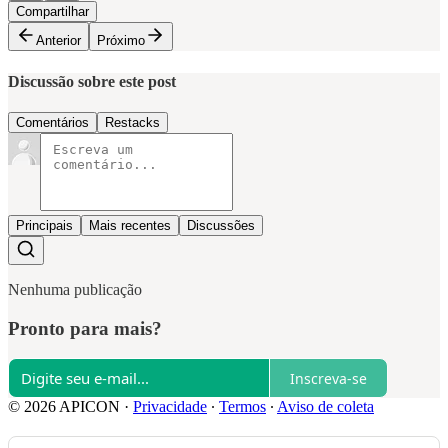
Compartilhar
Anterior
Próximo
Discussão sobre este post
Comentários
Restacks
Principais
Mais recentes
Discussões
Nenhuma publicação
Pronto para mais?
Inscreva-se
© 2026 APICON
·
Privacidade
∙
Termos
∙
Aviso de coleta