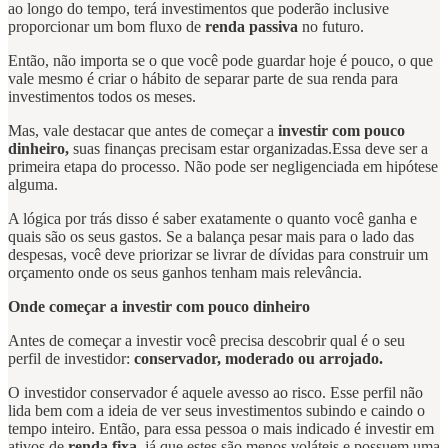
ao longo do tempo, terá investimentos que poderão inclusive
proporcionar um bom fluxo de
renda passiva
no futuro.
Então, não importa se o que você pode guardar hoje é pouco, o que
vale mesmo é criar o hábito de separar parte de sua renda para
investimentos todos os meses.
Mas, vale destacar que antes de começar a
investir com pouco
dinheiro,
suas finanças precisam estar organizadas.Essa deve ser a
primeira etapa do processo. Não pode ser negligenciada em hipótese
alguma.
A lógica por trás disso é saber exatamente o quanto você ganha e
quais são os seus gastos. Se a balança pesar mais para o lado das
despesas, você deve priorizar se livrar de dívidas para construir um
orçamento onde os seus ganhos tenham mais relevância.
Onde começar a investir com pouco dinheiro
Antes de começar a investir você precisa descobrir qual é o seu
perfil de investidor:
conservador, moderado ou arrojado.
O investidor conservador é aquele avesso ao risco. Esse perfil não
lida bem com a ideia de ver seus investimentos subindo e caindo o
tempo inteiro. Então, para essa pessoa o mais indicado é investir em
ativos de
renda fixa,
já que estes são menos voláteis e possuem uma