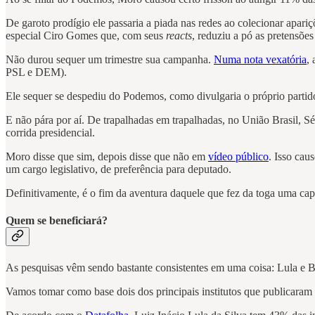
De garoto prodígio ele passaria a piada nas redes ao colecionar apari
especial Ciro Gomes que, com seus
reacts
, reduziu a pó as pretensões
Não durou sequer um trimestre sua campanha.
Numa nota vexatória
,
PSL e DEM).
Ele sequer se despediu do Podemos, como divulgaria o próprio partid
E não pára por aí. De trapalhadas em trapalhadas, no União Brasil, Sé
corrida presidencial.
Moro disse que sim, depois disse que não em
vídeo público
. Isso cau
um cargo legislativo, de preferência para deputado.
Definitivamente, é o fim da aventura daquele que fez da toga uma cap
Quem se beneficiará?
As pesquisas vêm sendo bastante consistentes em uma coisa: Lula e Bo
Vamos tomar como base dois dos principais institutos que publicaram o