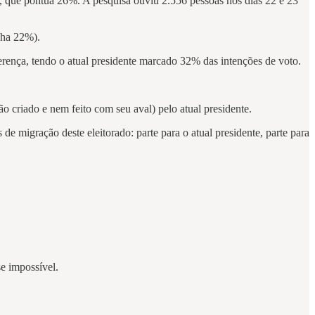
o, que pontua 26%. A pesquisa ouviu 2.556 pessoas nos dias 22 e 23
nha 22%).
ferença, tendo o atual presidente marcado 32% das intenções de voto.
o criado e nem feito com seu aval) pelo atual presidente.
s de migração deste eleitorado: parte para o atual presidente, parte para
e impossível.