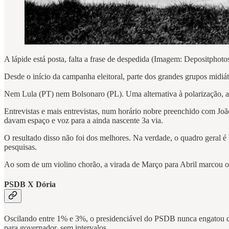
A lápide está posta, falta a frase de despedida (Imagem: Depositphoto
Desde o início da campanha eleitoral, parte dos grandes grupos midiát
Nem Lula (PT) nem Bolsonaro (PL). Uma alternativa à polarização, ar
Entrevistas e mais entrevistas, num horário nobre preenchido com 
davam espaço e voz para a ainda nascente 3a via.
O resultado disso não foi dos melhores. Na verdade, o quadro geral é
pesquisas.
Ao som de um violino chorão, a virada de Março para Abril marcou o 
PSDB X Dória
Oscilando entre 1% e 3%, o presidenciável do PSDB nunca engatou de f
para governador, sem intervalos.