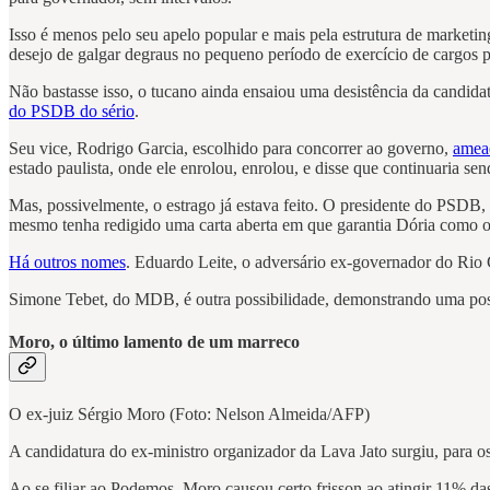
Isso é menos pelo seu apelo popular e mais pela estrutura de marketin
desejo de galgar degraus no pequeno período de exercício de cargos pú
Não bastasse isso, o tucano ainda ensaiou uma desistência da candida
do PSDB do sério
.
Seu vice, Rodrigo Garcia, escolhido para concorrer ao governo,
ameaç
estado paulista, onde ele enrolou, enrolou, e disse que continuaria se
Mas, possivelmente, o estrago já estava feito. O presidente do PSDB
mesmo tenha redigido uma carta aberta em que garantia Dória como 
Há outros nomes
. Eduardo Leite, o adversário ex-governador do Rio 
Simone Tebet, do MDB, é outra possibilidade, demonstrando uma possí
Moro, o último lamento de um marreco
O ex-juiz Sérgio Moro (Foto: Nelson Almeida/AFP)
A candidatura do ex-ministro organizador da Lava Jato surgiu, para os
Ao se filiar ao Podemos, Moro causou certo frisson ao atingir 11% da