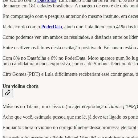
De acordo com o
Datafolha
, Luiz Inácio Lula da Silva tem 43% das i
de março em 181 cidades brasileiras. A margem de erro é de dois pon
Em comparação com a pesquisa anterior do mesmo instituto, em dez
Já de acordo com o
PoderData
, ainda que Lula lidere com 41% das in
Como podemos ver, em ambos os resultados, a distância entre os líder
Entre os diversos fatores desta oscilação positiva de Bolsonaro está 
Com 8% no Datafolha e 6% no PoderData, Moro aparece num 3o luga
uma candidatura menos expressiva, como a de Simone Tebet ou de João
Ciro Gomes (PDT) e Lula dificilmente receberiam esse contingente, t
Um violino chora
Músicos no Titanic, um clássico (Imagem/reprodução:
Titanic [1998])
Acho que você, estimada pessoa que me lê, já deve ter ligado os pont
Enquanto chora o violino no cortejo fúnebre dessa promessa eleitoral n
Este artigo foi escrito por Pablo Michel Magalhães e publicado orig