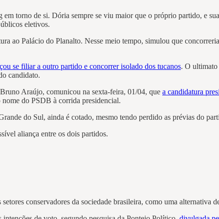
g em torno de si. Dória sempre se viu maior que o próprio partido, e s
blicos eletivos.
tura ao Palácio do Planalto. Nesse meio tempo, simulou que concorreri
ou se filiar a outro partido e concorrer isolado dos tucanos
. O ultimato
ndo candidato.
, Bruno Araújo, comunicou na sexta-feira, 01/04, que
a candidatura pres
o nome do PSDB à corrida presidencial.
Grande do Sul, ainda é cotado, mesmo tendo perdido as prévias do part
vel aliança entre os dois partidos.
 setores conservadores da sociedade brasileira, como uma alternativa de
s intenções de voto, segundo pesquisa da Ponteio Político,
divulgada pe