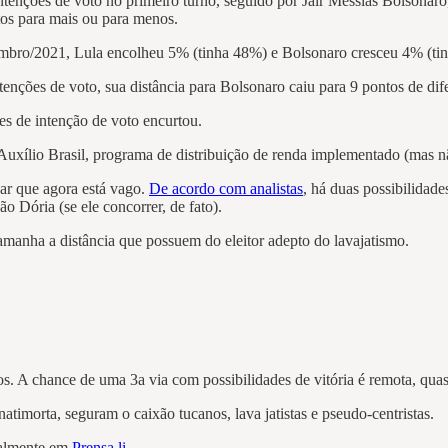
ntenções de voto no primeiro turno, seguido por Jair Messias Bolsonar
tos para mais ou para menos.
embro/2021, Lula encolheu 5% (tinha 48%) e Bolsonaro cresceu 4% (ti
tenções de voto, sua distância para Bolsonaro caiu para 9 pontos de di
es de intenção de voto encurtou.
o Auxílio Brasil, programa de distribuição de renda implementado (mas nã
r que agora está vago.
De acordo com analistas
, há duas possibilidade
 Dória (se ele concorrer, de fato).
amanha a distância que possuem do eleitor adepto do lavajatismo.
os. A chance de uma 3a via com possibilidades de vitória é remota, quas
atimorta, seguram o caixão tucanos, lava jatistas e pseudo-centristas.
inalmente em
Prensa.li
.